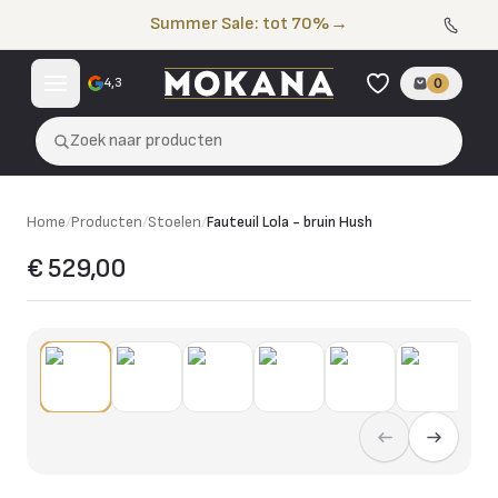
Naar de inhoud
Summer Sale: tot 70%
→
4,3
0
Zoek naar producten
Home
/
Producten
/
Stoelen
/
Fauteuil Lola - bruin Hush
€ 529,00