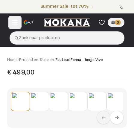
Naar de inhoud
Summer Sale: tot 70%
→
4,3
0
Zoek naar producten
Home
/
Producten
/
Stoelen
/
Fauteuil Fenna - beige Vive
€ 499,00