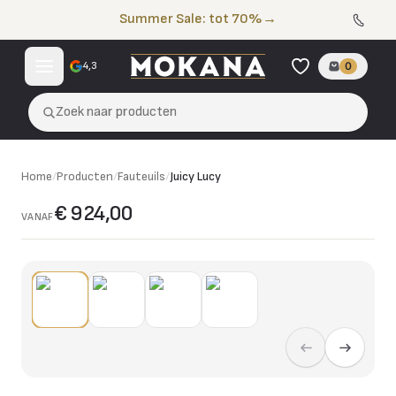
Naar de inhoud
Summer Sale: tot 70%
→
4,3
0
Zoek naar producten
Home
/
Producten
/
Fauteuils
/
Juicy Lucy
€ 924,00
VANAF