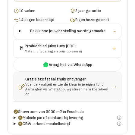
10 weken
2 jaar garantie
14 dagen bedenktijd
Eigen bezorgdienst
Bekijk hoe jouw bestelling wordt gemaakt
⌄
Productblad
Juicy Lucy
(PDF)
📄
↓
Maten, uitvoering en prijs op een rij
Vraag het via WhatsApp
Gratis stofstaal thuis ontvangen
Voel de kwaliteit en zie de kleur in je eigen licht.
→
Aanvragen via WhatsApp, wij sturen hem kosteloos
op.
Showroom van 3000 m2 in Enschede
Mobiele pin of contant bij levering
CBW-erkend meubelbedrijf