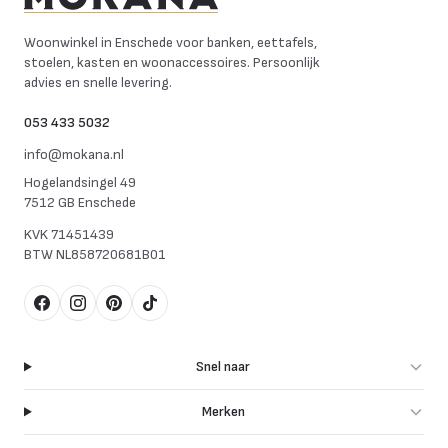
Mokana Meubelen
Woonwinkel in Enschede voor banken, eettafels,
stoelen, kasten en woonaccessoires. Persoonlijk
advies en snelle levering.
053 433 5032
info@mokana.nl
Hogelandsingel 49
7512 GB Enschede
KVK
71451439
BTW
NL858720681B01
Facebook
Instagram
Pinterest
TikTok
Snel naar
Merken