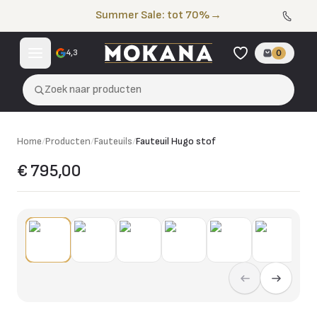
Naar de inhoud
Summer Sale: tot 70%
→
4,3
0
Zoek naar producten
Home
/
Producten
/
Fauteuils
/
Fauteuil Hugo stof
€ 795,00