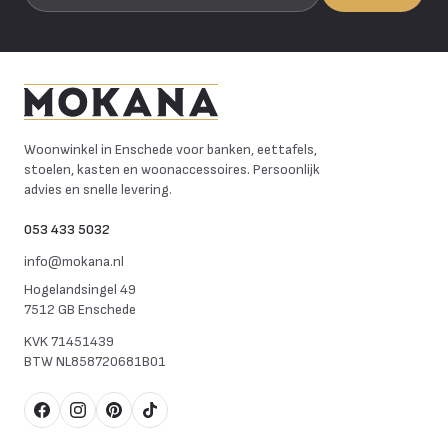
Mokana Meubelen
Woonwinkel in Enschede voor banken, eettafels,
stoelen, kasten en woonaccessoires. Persoonlijk
advies en snelle levering.
053 433 5032
info@mokana.nl
Hogelandsingel 49
7512 GB Enschede
KVK
71451439
BTW
NL858720681B01
Facebook
Instagram
Pinterest
TikTok