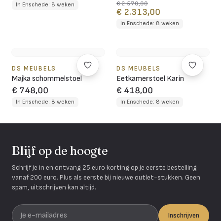
€ 2.570,00
In Enschede: 8 weken
€ 2.313,00
In Enschede: 8 weken
DS MEUBELS
DS MEUBELS
Majka schommelstoel
Eetkamerstoel Karin
€ 748,00
€ 418,00
In Enschede: 8 weken
In Enschede: 8 weken
Blijf op de hoogte
Schrijf je in en ontvang 25 euro korting op je eerste bestelling
vanaf 200 euro. Plus als eerste bij nieuwe outlet-stukken. Geen
spam, uitschrijven kan altijd.
Je e-mailadres
Inschrijven