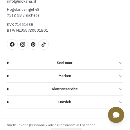
info@mokana.nl
Hogelandsingel 49
7512 GB Enschede
KVK
71451439
BTW
NL858720681B01
Facebook
Instagram
Pinterest
TikTok
Snel naar
Merken
Klantenservice
Ontdek
Snelle levering
Persoonlijk advies
Showroom in Enschede