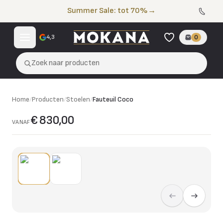
Naar de inhoud
Summer Sale: tot 70%
→
4,3
0
Zoek naar producten
Home
/
Producten
/
Stoelen
/
Fauteuil Coco
€ 830,00
VANAF