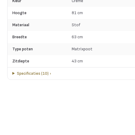
Kleur
Crème
Hoogte
81 cm
Materiaal
Stof
Breedte
63 cm
Type poten
Matrixpoot
Zitdiepte
43 cm
Specificaties
(
10
)
›