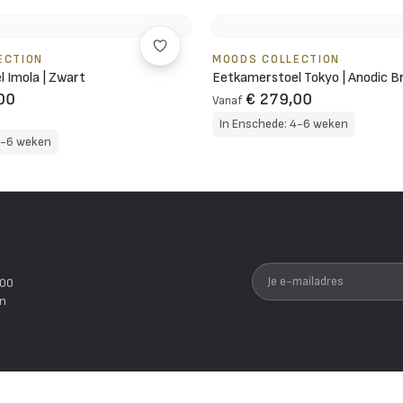
ECTION
MOODS COLLECTION
 Imola | Zwart
Eetkamerstoel Tokyo | Anodic 
00
€ 279,00
Vanaf
In Enschede: 4-6 weken
4-6 weken
Je e-mailadres
200
en