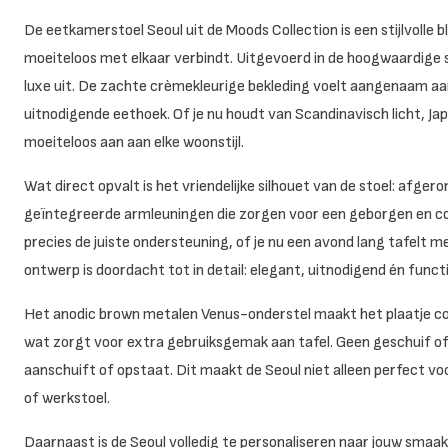
De eetkamerstoel Seoul uit de Moods Collection is een stijlvolle b
moeiteloos met elkaar verbindt. Uitgevoerd in de hoogwaardige
luxe uit. De zachte crèmekleurige bekleding voelt aangenaam a
uitnodigende eethoek. Of je nu houdt van Scandinavisch licht, Ja
moeiteloos aan aan elke woonstijl.
Wat direct opvalt is het vriendelijke silhouet van de stoel: afg
geïntegreerde armleuningen die zorgen voor een geborgen en comf
precies de juiste ondersteuning, of je nu een avond lang tafelt 
ontwerp is doordacht tot in detail: elegant, uitnodigend én funct
Het anodic brown metalen
Venus
-onderstel maakt het plaatje co
wat zorgt voor extra gebruiksgemak aan tafel. Geen geschuif of
aanschuift of opstaat. Dit maakt de Seoul niet alleen perfect v
of werkstoel.
Daarnaast is de Seoul volledig te personaliseren naar jouw smaak en