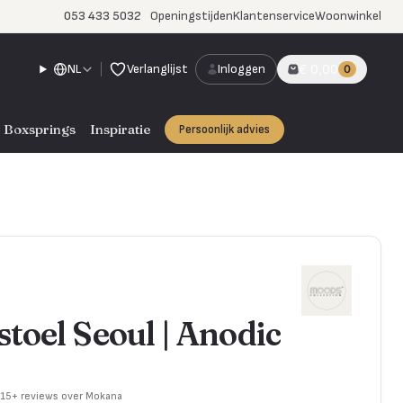
053 433 5032
Openingstijden
Klantenservice
Woonwinkel
NL
Verlanglijst
Inloggen
€ 0,00
0
Boxsprings
Inspiratie
Persoonlijk advies
toel Seoul | Anodic
715+ reviews over Mokana