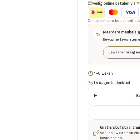
Veilig online betalen via M
De beschikbare betaalmethoden 
Meerdere meubels 
%
Bewaar je favorieten 
Bewaar en vraag ee
4-6 weken
14 dagen bedenktijd
B
Gratis stofstaal thu
Voel de kwaliteit en zie
kosteloos op.