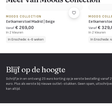
MOODS COLLECTION
MOODS COLL
Eetkamerstoel Madrid | Beige
Eetkamerstoel
€ 269,00
€ 329,
Vanaf
Vanaf
In 2 kleuren
In 2 kleuren
In Enschede: 4-6 weken
In Enschede: 
Blijf op de hoogte
Schrijf je in en ontvang 25 euro korting op je eerste bestelling vanaf 
euro. Plus als eerste bij nieuwe outlet-stukken. Geen spam, uitschrijv
kan altijd.