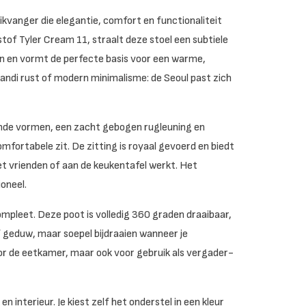
likvanger die elegantie, comfort en functionaliteit
 stof
Tyler Cream 11
, straalt deze stoel een subtiele
an en vormt de perfecte basis voor een warme,
pandi rust of modern minimalisme: de Seoul past zich
eronde vormen, een zacht gebogen rugleuning en
ortabele zit. De zitting is royaal gevoerd en biedt
met vrienden of aan de keukentafel werkt. Het
ioneel.
mpleet. Deze poot is volledig 360 graden draaibaar,
 geduw, maar soepel bijdraaien wanneer je
oor de eetkamer, maar ook voor gebruik als vergader-
 interieur. Je kiest zelf het onderstel in een kleur