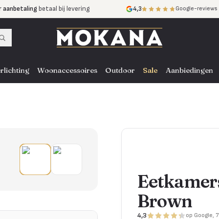
r aanbetaling
betaal bij levering
4,3
Google-reviews
mijnen
zonder rente
nst
door heel NL, BE en DE
rlichting
Woonaccessoires
Outdoor
Sale
Aanbiedingen
Eetkamers
Brown
4,3
op Google, 