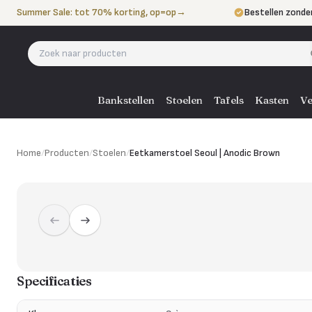
Naar de inhoud
Summer Sale: tot 70% korting, op=op
→
Bestellen zonde
Betalen in 3 ter
Eigen bezorgdie
Bankstellen
Stoelen
Tafels
Kasten
Ve
Home
/
Producten
/
Stoelen
/
Eetkamerstoel Seoul | Anodic Brown
Specificaties