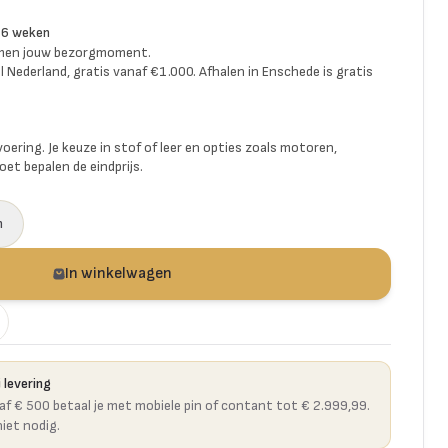
-6 weken
amen jouw bezorgmoment.
l Nederland, gratis vanaf €1.000. Afhalen in Enschede is gratis
voering. Je keuze in stof of leer en opties zoals motoren,
et bepalen de eindprijs.
n
In winkelwagen
 levering
naf € 500 betaal je met mobiele pin of contant tot € 2.999,99.
niet nodig.