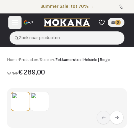
Naar de inhoud
Summer Sale: tot 70%
→
4,3
0
Zoek naar producten
Home
/
Producten
/
Stoelen
/
Eetkamerstoel Helsinki | Beige
€ 289,00
VANAF