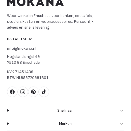
Mokana Meubelen
Woonwinkel in Enschede voor banken, eettafels,
stoelen, kasten en woonaccessoires. Persoonlijk
advies en snelle levering.
053 433 5032
info@mokana.nl
Hogelandsingel 49
7512 GB Enschede
KVK
71451439
BTW
NL858720681B01
Facebook
Instagram
Pinterest
TikTok
Snel naar
Merken