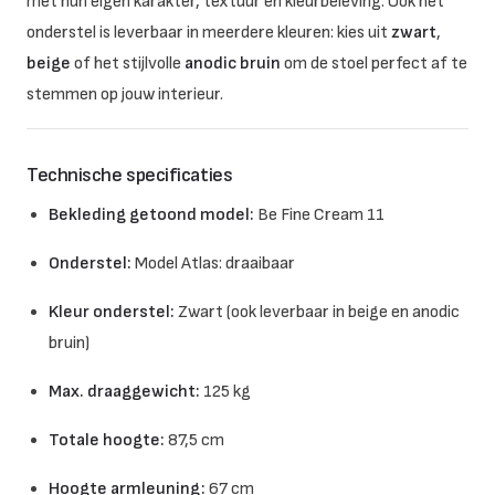
met hun eigen karakter, textuur en kleurbeleving. Ook het
onderstel is leverbaar in meerdere kleuren: kies uit
zwart
,
beige
of het stijlvolle
anodic bruin
om de stoel perfect af te
stemmen op jouw interieur.
Technische specificaties
Bekleding getoond model:
Be Fine Cream 11
Onderstel:
Model Atlas: draaibaar
Kleur onderstel:
Zwart (ook leverbaar in beige en anodic
bruin)
Max. draaggewicht:
125 kg
Totale hoogte:
87,5 cm
Hoogte armleuning:
67 cm