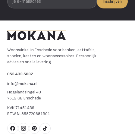
Inschrijven
Mokana Meubelen
Woonwinkel in Enschede voor banken, eettafels,
stoelen, kasten en woonaccessoires. Persoonlijk
advies en snelle levering.
053 433 5032
info@mokana.nl
Hogelandsingel 49
7512 GB Enschede
KVK
71451439
BTW
NL858720681B01
Facebook
Instagram
Pinterest
TikTok