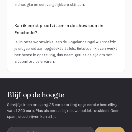
zithoogte en een vergelijkbare stijl aan.
Kan ik eerst proefzitten in de showroom in
Enschede?
Ja, in onze woonwinkel aan de Hogelandsingel 49 proefzit
je uitgebreid aan opgedekte tafels. Eetstoel-kiezen werkt
het beste in opstelling, dus neem gerust de tijd om het
zitcomfort te ervaren.
Blijf op de hoogte
Schrijf je in en ontvang 25 euro korting op je eerste bestelling
vanaf 200 euro. Plus als eerste bij nieuwe outlet-stukken. Geen
spam, uitschrijven kan altijd.
Je e-mailadres