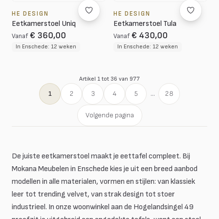
HE DESIGN
HE DESIGN
Eetkamerstoel Uniq
Eetkamerstoel Tula
€ 360,00
€ 430,00
Vanaf
Vanaf
In Enschede: 12 weken
In Enschede: 12 weken
Artikel 1 tot 36 van 977
1
2
3
4
5
...
28
Volgende pagina
De juiste eetkamerstoel maakt je eettafel compleet. Bij
Mokana Meubelen in Enschede kies je uit een breed aanbod
modellen in alle materialen, vormen en stijlen: van klassiek
leer tot trending velvet, van strak design tot stoer
industrieel. In onze woonwinkel aan de Hogelandsingel 49