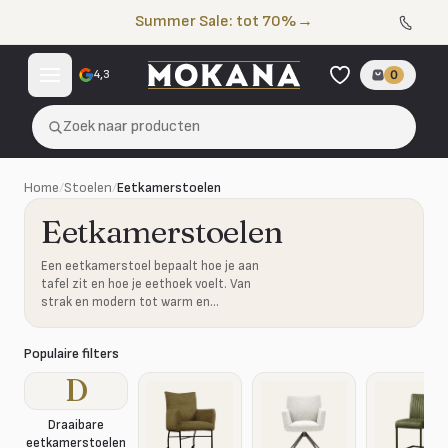
Naar de inhoud
Summer Sale: tot 70%
→
4,3
0
Zoek naar producten
Home
/
Stoelen
/
Eetkamerstoelen
Eetkamerstoelen
Een eetkamerstoel bepaalt hoe je aan
tafel zit en hoe je eethoek voelt. Van
strak en modern tot warm en
gestoffeerd: kies de stoel die bij jouw
tafel en interieur past.
Populaire filters
D
Draaibare
eetkamerstoelen