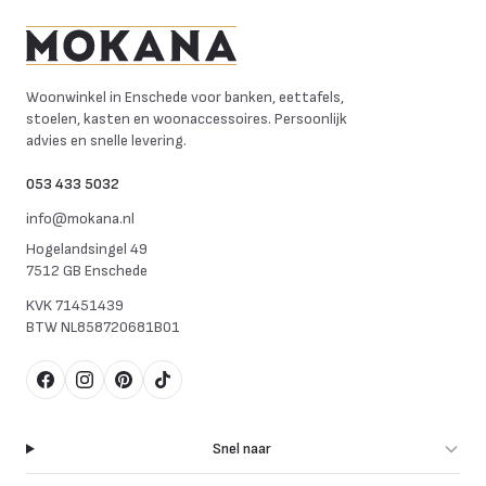
Mokana Meubelen
Woonwinkel in Enschede voor banken, eettafels,
stoelen, kasten en woonaccessoires. Persoonlijk
advies en snelle levering.
053 433 5032
info@mokana.nl
Hogelandsingel 49
7512 GB Enschede
KVK
71451439
BTW
NL858720681B01
Facebook
Instagram
Pinterest
TikTok
Snel naar