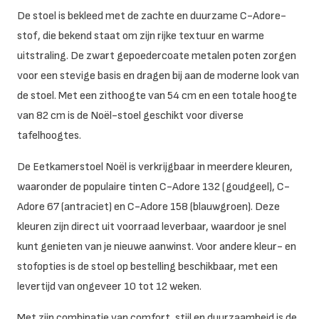
De stoel is bekleed met de zachte en duurzame C-Adore-
stof, die bekend staat om zijn rijke textuur en warme
uitstraling.
De zwart gepoedercoate metalen poten zorgen
voor een stevige basis en dragen bij aan de moderne look van
de stoel.
Met een zithoogte van 54 cm en een totale hoogte
van 82 cm is de Noël-stoel geschikt voor diverse
tafelhoogtes.
De Eetkamerstoel Noël is verkrijgbaar in meerdere kleuren,
waaronder de populaire tinten C-Adore 132 (goudgeel), C-
Adore 67 (antraciet) en C-Adore 158 (blauwgroen).
Deze
kleuren zijn direct uit voorraad leverbaar, waardoor je snel
kunt genieten van je nieuwe aanwinst.
Voor andere kleur- en
stofopties is de stoel op bestelling beschikbaar, met een
levertijd van ongeveer 10 tot 12 weken.
Met zijn combinatie van comfort, stijl en duurzaamheid is de