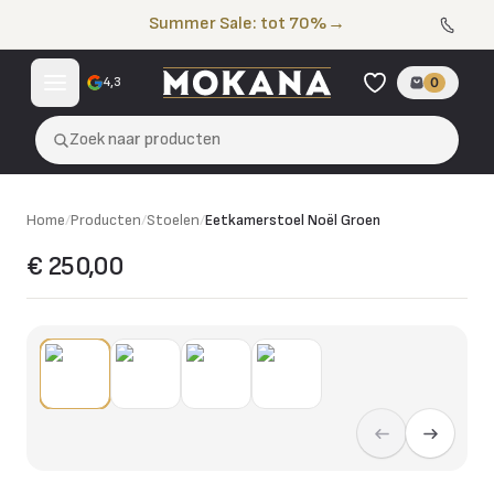
Naar de inhoud
Summer Sale: tot 70%
→
4,3
0
Zoek naar producten
Home
/
Producten
/
Stoelen
/
Eetkamerstoel Noël Groen
€ 250,00