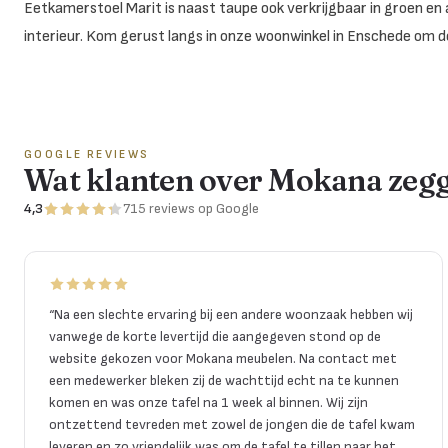
Eetkamerstoel Marit is naast taupe ook verkrijgbaar in groen en 
interieur. Kom gerust langs in onze woonwinkel in Enschede om de
GOOGLE REVIEWS
Wat klanten over Mokana zeg
4,3
715
reviews
op Google
“
Na een slechte ervaring bij een andere woonzaak hebben wij
vanwege de korte levertijd die aangegeven stond op de
website gekozen voor Mokana meubelen. Na contact met
een medewerker bleken zij de wachttijd echt na te kunnen
komen en was onze tafel na 1 week al binnen. Wij zijn
ontzettend tevreden met zowel de jongen die de tafel kwam
leveren en zo vriendelijk was om de tafel te tillen naar het