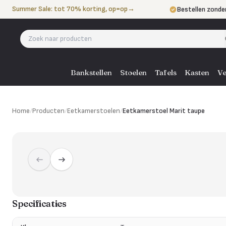
Naar de inhoud
Summer Sale: tot 70% korting, op=op
→
Bestellen zonde
Betalen in 3 ter
Eigen bezorgdie
Bankstellen
Stoelen
Tafels
Kasten
Ve
Home
/
Producten
/
Eetkamerstoelen
/
Eetkamerstoel Marit taupe
Specificaties