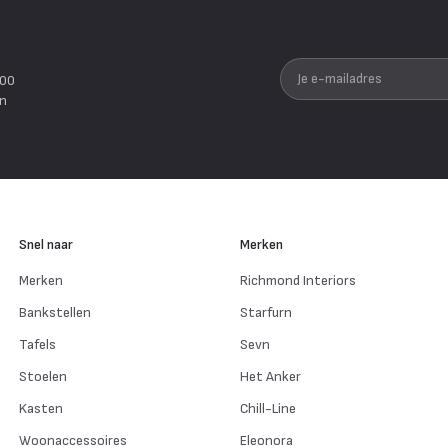
Je e-mailadres
200
en
Snel naar
Merken
Merken
Richmond Interiors
Bankstellen
Starfurn
Tafels
Sevn
Stoelen
Het Anker
Kasten
Chill-Line
Woonaccessoires
Eleonora