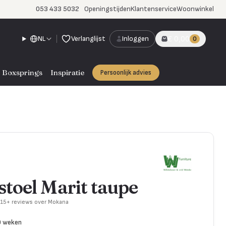
053 433 5032
Openingstijden
Klantenservice
Woonwinkel
NL
Verlanglijst
Inloggen
€ 0,00
0
Boxsprings
Inspiratie
Persoonlijk advies
toel Marit taupe
715+ reviews over Mokana
0 weken