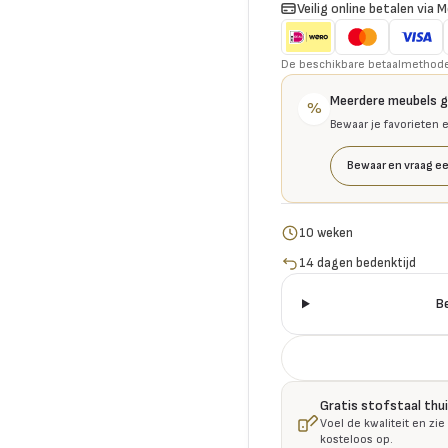
Veilig online betalen via M
De beschikbare betaalmethoden 
Meerdere meubels 
%
Bewaar je favorieten 
Bewaar en vraag ee
10 weken
14 dagen bedenktijd
B
Gratis stofstaal thu
Voel de kwaliteit en zie
kosteloos op.