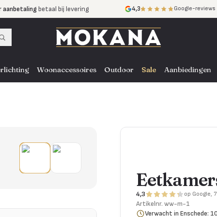
r aanbetaling
betaal bij levering
4,3
Google-reviews
mijnen
zonder rente
nst
door heel NL, BE en DE
rlichting
Woonaccessoires
Outdoor
Sale
Aanbiedingen
Eetkamers
4,3
op Google, 
Artikelnr.
ww-m-1
Verwacht in Enschede: 1