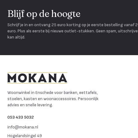
Blijf op de hoogte
Schrijf je in en ontvang 25 euro korting op je eerste bestelling vanaf 
euro. Plus als eerste bij nieuwe outlet-stukken. Geen spam, uitschrijv
kan altijd.
Mokana Meubelen
Woonwinkel in Enschede voor banken, eettafels,
stoelen, kasten en woonaccessoires. Persoonlijk
advies en snelle levering.
053 433 5032
info@mokana.nl
Hogelandsingel 49