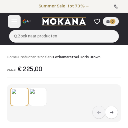
Naar de inhoud
Summer Sale: tot 70%
→
4,3
0
Zoek naar producten
Home
/
Producten
/
Stoelen
/
Eetkamerstoel Doris Brown
€ 225,00
VANAF