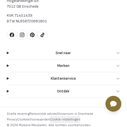
Hogelandsingel 49
7512 GB Enschede
KVK
71451439
BTW
NL858720681B01
Facebook
Instagram
Pinterest
TikTok
Snel naar
Merken
Klantenservice
Ontdek
Snelle levering
Persoonlijk advies
Showroom in Enschede
Privacy
Cookies
Voorwaarden
Cookie-instellingen
©
2026
Mokana Meubelen.
Alle rechten voorbehouden
.