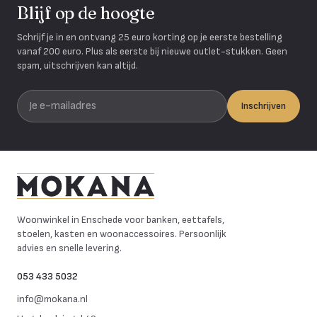
Blijf op de hoogte
Schrijf je in en ontvang 25 euro korting op je eerste bestelling
vanaf 200 euro. Plus als eerste bij nieuwe outlet-stukken. Geen
spam, uitschrijven kan altijd.
Je e-mailadres
Inschrijven
Mokana Meubelen
Woonwinkel in Enschede voor banken, eettafels,
stoelen, kasten en woonaccessoires. Persoonlijk
advies en snelle levering.
053 433 5032
info@mokana.nl