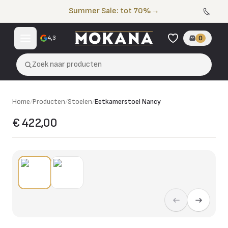
Naar de inhoud
Summer Sale: tot 70%
→
4,3
0
Zoek naar producten
Home
/
Producten
/
Stoelen
/
Eetkamerstoel Nancy
€ 422,00