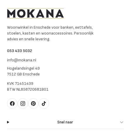
Mokana Meubelen
Woonwinkel in Enschede voor banken, eettafels,
stoelen, kasten en woonaccessoires. Persoonlijk
advies en snelle levering.
053 433 5032
info@mokana.nl
Hogelandsingel 49
7512 GB Enschede
KVK
71451439
BTW
NL858720681B01
Facebook
Instagram
Pinterest
TikTok
Snel naar