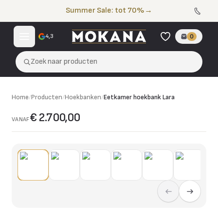
Naar de inhoud
Summer Sale: tot 70%
→
4,3
0
Zoek naar producten
Home
/
Producten
/
Hoekbanken
/
Eetkamer hoekbank Lara
€ 2.700,00
VANAF