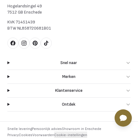
Hogelandsingel 49
7512 GB Enschede
KVK
71451439
BTW
NL858720681B01
Facebook
Instagram
Pinterest
TikTok
Snel naar
Merken
Klantenservice
Ontdek
Snelle levering
Persoonlijk advies
Showroom in Enschede
Privacy
Cookies
Voorwaarden
Cookie-instellingen