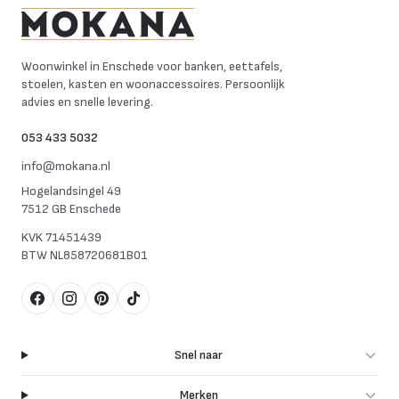
Mokana Meubelen
Woonwinkel in Enschede voor banken, eettafels,
stoelen, kasten en woonaccessoires. Persoonlijk
advies en snelle levering.
053 433 5032
info@mokana.nl
Hogelandsingel 49
7512 GB Enschede
KVK
71451439
BTW
NL858720681B01
Facebook
Instagram
Pinterest
TikTok
Snel naar
Merken