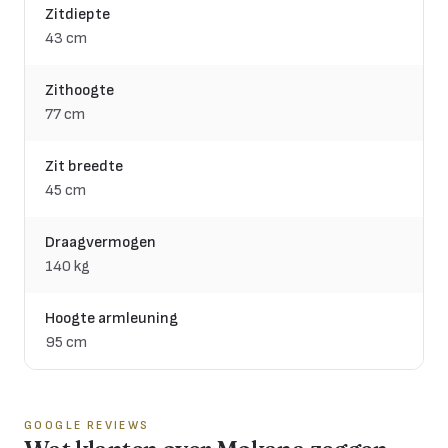
Zitdiepte
43 cm
Zithoogte
77 cm
Zit breedte
45 cm
Draagvermogen
140 kg
Hoogte armleuning
95 cm
GOOGLE REVIEWS