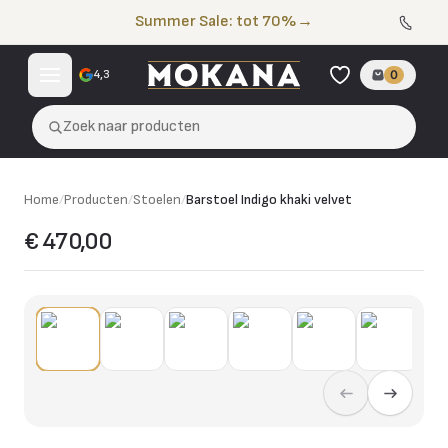
Naar de inhoud
Summer Sale: tot 70%
→
4,3
0
Zoek naar producten
Home
/
Producten
/
Stoelen
/
Barstoel Indigo khaki velvet
€ 470,00