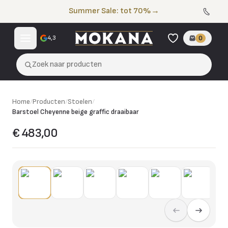
Naar de inhoud
Summer Sale: tot 70%
→
4,3
0
Zoek naar producten
Home
/
Producten
/
Stoelen
/
Barstoel Cheyenne beige graffic draaibaar
€ 483,00