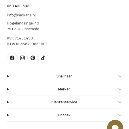
053 433 5032
info@mokana.nl
Hogelandsingel 49
7512 GB Enschede
KVK
71451439
BTW
NL858720681B01
Facebook
Instagram
Pinterest
TikTok
Snel naar
Merken
Klantenservice
Ontdek