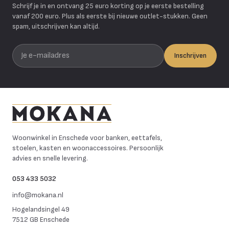
Schrijf je in en ontvang 25 euro korting op je eerste bestelling
vanaf 200 euro. Plus als eerste bij nieuwe outlet-stukken. Geen
spam, uitschrijven kan altijd.
Je e-mailadres
Inschrijven
Mokana Meubelen
Woonwinkel in Enschede voor banken, eettafels,
stoelen, kasten en woonaccessoires. Persoonlijk
advies en snelle levering.
053 433 5032
info@mokana.nl
Hogelandsingel 49
7512 GB Enschede