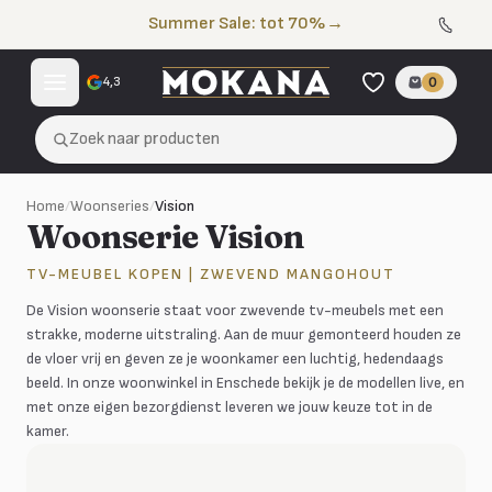
Naar de inhoud
Summer Sale: tot 70%
→
4,3
0
Zoek naar producten
Home
/
Woonseries
/
Vision
Woonserie Vision
TV-MEUBEL KOPEN | ZWEVEND MANGOHOUT
De Vision woonserie staat voor zwevende tv-meubels met een
strakke, moderne uitstraling. Aan de muur gemonteerd houden ze
de vloer vrij en geven ze je woonkamer een luchtig, hedendaags
beeld. In onze woonwinkel in Enschede bekijk je de modellen live, en
met onze eigen bezorgdienst leveren we jouw keuze tot in de
kamer.