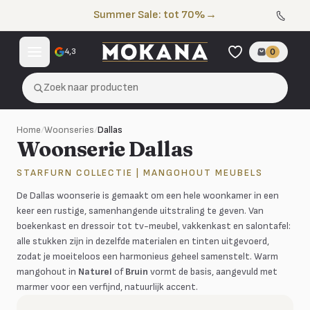
Naar de inhoud
Summer Sale: tot 70%
→
4,3
0
Zoek naar producten
Home
/
Woonseries
/
Dallas
Woonserie Dallas
STARFURN COLLECTIE | MANGOHOUT MEUBELS
De Dallas woonserie is gemaakt om een hele woonkamer in een
keer een rustige, samenhangende uitstraling te geven. Van
boekenkast en dressoir tot tv-meubel, vakkenkast en salontafel:
alle stukken zijn in dezelfde materialen en tinten uitgevoerd,
zodat je moeiteloos een harmonieus geheel samenstelt. Warm
mangohout in
Naturel
of
Bruin
vormt de basis, aangevuld met
marmer voor een verfijnd, natuurlijk accent.