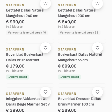
STARFURN
STARFURN
Eettafel Dallas Naturel
Eettafel Dallas Naturel
Mangohout 240 cm
Mangohout 200 cm
€ 999,00
€ 849,00
In 2 kleuren
In 2 kleuren
Verwachte levertijd week 40
Verwachte levertijd week 38
STARFURN
STARFURN
Bovenblad Boekenkast
Boekenkast Dallas Naturel
Dallas Bruin Marmer
Mangohout 55 cm
€ 179,00
€ 699,00
In 2 kleuren
In 2 kleuren
Op voorraad
Op voorraad
STARFURN
STARFURN
Inlegplank Vakkenkast XL
Bovenblad Dressoir Dallas
Dallas Beige Marmer Set van
Bruin Marmer 100 cm
4
€ 399,00
€ 289,00