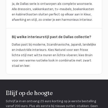
Ja, de Dallas serie is ontworpen als complete woonserie.
Alle dressoirs, vakkenkasten, tv-meubels, boekenkasten
en kabinetkasten sluiten perfect op elkaar aan in kleur,
afwerking en stijl, zo creëer je een harmonieus interieur.
Bij welke interieurstijl past de Dallas collectie?
Dallas past bij moderne, Scandinavische, Japandi, landelijke
en industriële interieurs. Kies Naturel voor een frisse
lichte stijl met witte muren en lichte vloeren; kies Bruin
voor een warme rustieke look in combinatie met zwart
staal en leer.
Blijf op de hoogte
Schrijf je in en ontvang 25 euro korting op je eerste bestelling
vanaf 200 euro. Plus als eerste bij nieuwe outlet-stukken. Geen