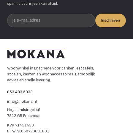
spam, uitschrijven kan altijd.
Je e-mailadres
Inschrijven
Mokana Meubelen
Woonwinkel in Enschede voor banken, eettafels,
stoelen, kasten en woonaccessoires. Persoonlijk
advies en snelle levering.
053 433 5032
info@mokana.nl
Hogelandsingel 49
7512 GB Enschede
KVK
71451439
BTW
NL858720681B01