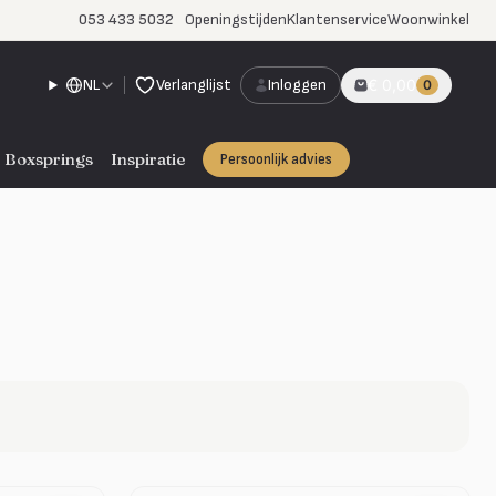
053 433 5032
Openingstijden
Klantenservice
Woonwinkel
NL
Verlanglijst
Inloggen
€ 0,00
0
Boxsprings
Inspiratie
Persoonlijk advies