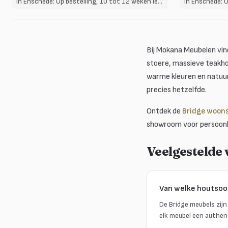
In Enschede: Op bestelling, 10 tot 12 weken levertijd
Bij Mokana Meubelen vind
stoere, massieve teakhou
warme kleuren en natuurl
precies hetzelfde.
Ontdek de
Bridge woons
showroom voor persoonli
Veelgestelde
Van welke houtsoo
De Bridge meubels zijn
elk meubel een authent