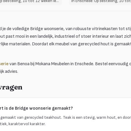
In Enschede: Op bestelling, 10 tot 12 weken levertijd
 je de volledige Bridge woonserie, van robuuste vitrinekasten tot stij
t past mooi in een landelijk, industrieel of stoer interieur en laat 
ijke materialen. Doordat elk meubel van gerecycled hout is gemaakt,
erie
van Benoa bij Mokana Meubelen in Enschede. Bestel eenvoudig on
jk advies.
 vragen
rt is de Bridge woonserie gemaakt?
 gemaakt van gerecycled teakhout. Teak is een stevig, warm hout, en door 
iek, karaktervol karakter.