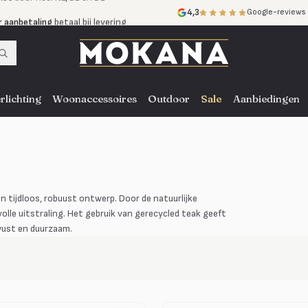
r aanbetaling
betaal bij levering
4,3
Google-reviews
mijnen
zonder rente
nst
door heel NL, BE en DE
rlichting
Woonaccessoires
Outdoor
Sale
Aanbiedingen
 tijdloos, robuust ontwerp. Door de natuurlijke
lle uitstraling. Het gebruik van gerecycled teak geeft
ewust en duurzaam.