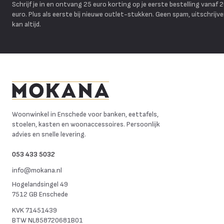
Schrijf je in en ontvang 25 euro korting op je eerste bestelling vanaf 
euro. Plus als eerste bij nieuwe outlet-stukken. Geen spam, uitschrijv
kan altijd.
Mokana Meubelen
Woonwinkel in Enschede voor banken, eettafels,
stoelen, kasten en woonaccessoires. Persoonlijk
advies en snelle levering.
053 433 5032
info@mokana.nl
Hogelandsingel 49
7512 GB Enschede
KVK
71451439
BTW
NL858720681B01