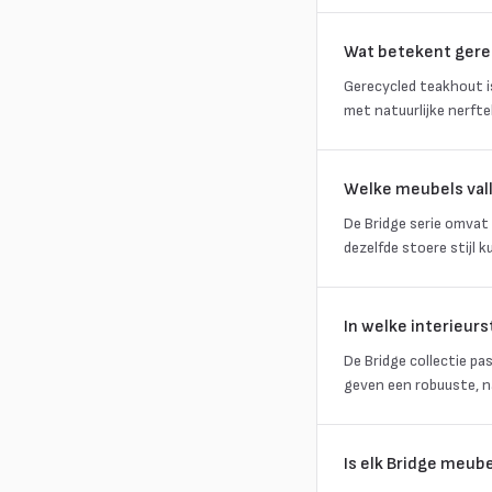
Wat betekent gere
Gerecycled teakhout i
met natuurlijke nerft
Welke meubels vall
De Bridge serie omvat 
dezelfde stoere stijl 
In welke interieurst
De Bridge collectie pa
geven een robuuste, na
Is elk Bridge meub