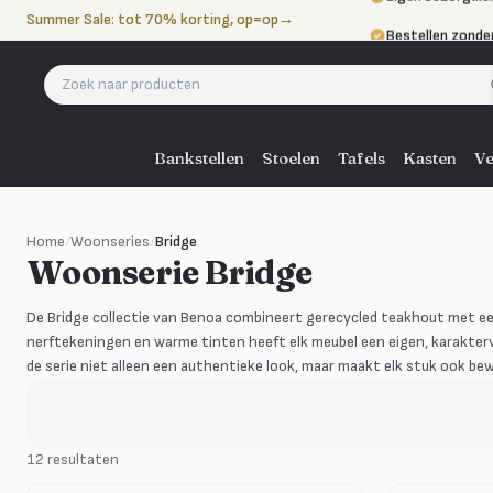
Naar de inhoud
Summer Sale: tot 70% korting, op=op
→
Bestellen zonde
Betalen in 3 ter
Eigen bezorgdie
Bankstellen
Stoelen
Tafels
Kasten
Ve
Home
/
Woonseries
/
Bridge
Woonserie Bridge
De Bridge collectie van Benoa combineert gerecycled teakhout met een
nerftekeningen en warme tinten heeft elk meubel een eigen, karaktervo
de serie niet alleen een authentieke look, maar maakt elk stuk ook b
12 resultaten