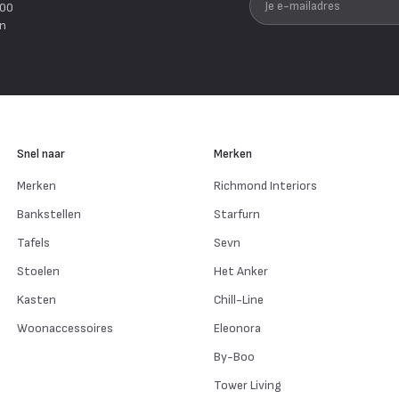
200
en
Snel naar
Merken
Merken
Richmond Interiors
Bankstellen
Starfurn
Tafels
Sevn
Stoelen
Het Anker
Kasten
Chill-Line
Woonaccessoires
Eleonora
By-Boo
Tower Living