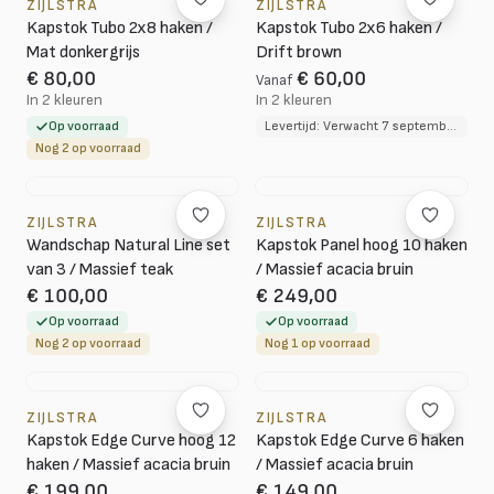
ZIJLSTRA
ZIJLSTRA
Kapstok Tubo 2x8 haken /
Kapstok Tubo 2x6 haken /
Mat donkergrijs
Drift brown
€ 80,00
€ 60,00
Vanaf
In 2 kleuren
In 2 kleuren
Op voorraad
Levertijd: Verwacht 7 september 2026
Nog 2 op voorraad
ZIJLSTRA
ZIJLSTRA
Wandschap Natural Line set
Kapstok Panel hoog 10 haken
van 3 / Massief teak
/ Massief acacia bruin
€ 100,00
€ 249,00
Op voorraad
Op voorraad
Nog 2 op voorraad
Nog 1 op voorraad
ZIJLSTRA
ZIJLSTRA
Kapstok Edge Curve hoog 12
Kapstok Edge Curve 6 haken
haken / Massief acacia bruin
/ Massief acacia bruin
€ 199,00
€ 149,00