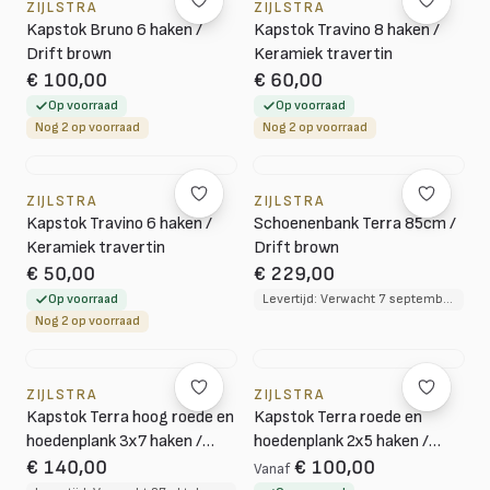
ZIJLSTRA
ZIJLSTRA
Kapstok Bruno 6 haken /
Kapstok Travino 8 haken /
Drift brown
Keramiek travertin
€ 100,00
€ 60,00
Op voorraad
Op voorraad
Nog 2 op voorraad
Nog 2 op voorraad
ZIJLSTRA
ZIJLSTRA
Kapstok Travino 6 haken /
Schoenenbank Terra 85cm /
Keramiek travertin
Drift brown
€ 50,00
€ 229,00
Op voorraad
Levertijd: Verwacht 7 september 2026
Nog 2 op voorraad
ZIJLSTRA
ZIJLSTRA
Kapstok Terra hoog roede en
Kapstok Terra roede en
hoedenplank 3x7 haken /
hoedenplank 2x5 haken /
Melamine travertine
Melamine travertine
€ 140,00
€ 100,00
Vanaf