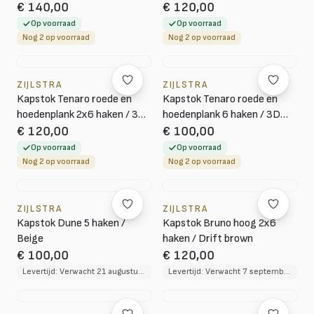
3D melamine graphite
melamine graphite
€ 140,00
€ 120,00
Op voorraad
Op voorraad
Nog 2 op voorraad
Nog 2 op voorraad
ZIJLSTRA
ZIJLSTRA
Kapstok Tenaro roede en
Kapstok Tenaro roede en
hoedenplank 2x6 haken / 3D
hoedenplank 6 haken / 3D
melamine graphite
melamine graphite
€ 120,00
€ 100,00
Op voorraad
Op voorraad
Nog 2 op voorraad
Nog 2 op voorraad
ZIJLSTRA
ZIJLSTRA
Kapstok Dune 5 haken /
Kapstok Bruno hoog 2x6
Beige
haken / Drift brown
€ 100,00
€ 120,00
Levertijd: Verwacht 21 augustus 2026
Levertijd: Verwacht 7 september 2026