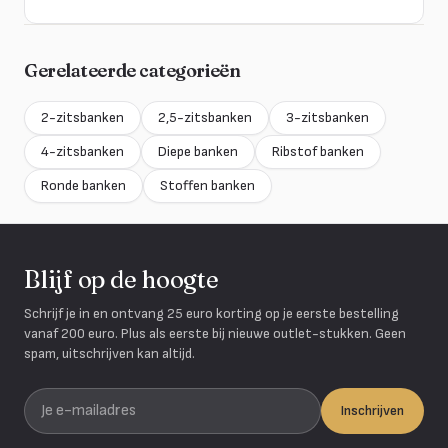
Gerelateerde categorieën
2-zitsbanken
2,5-zitsbanken
3-zitsbanken
4-zitsbanken
Diepe banken
Ribstof banken
Ronde banken
Stoffen banken
Blijf op de hoogte
Schrijf je in en ontvang 25 euro korting op je eerste bestelling
vanaf 200 euro. Plus als eerste bij nieuwe outlet-stukken. Geen
spam, uitschrijven kan altijd.
Je e-mailadres
Inschrijven