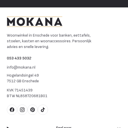
Mokana Meubelen
Woonwinkel in Enschede voor banken, eettafels,
stoelen, kasten en woonaccessoires. Persoonlijk
advies en snelle levering.
053 433 5032
info@mokana.nl
Hogelandsingel 49
7512 GB Enschede
KVK
71451439
BTW
NL858720681B01
Facebook
Instagram
Pinterest
TikTok
Snel naar