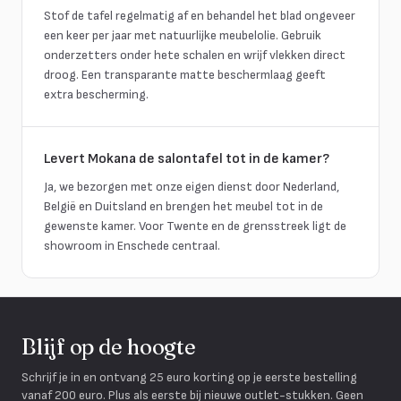
Stof de tafel regelmatig af en behandel het blad ongeveer
een keer per jaar met natuurlijke meubelolie. Gebruik
onderzetters onder hete schalen en wrijf vlekken direct
droog. Een transparante matte beschermlaag geeft
extra bescherming.
Levert Mokana de salontafel tot in de kamer?
Ja, we bezorgen met onze eigen dienst door Nederland,
België en Duitsland en brengen het meubel tot in de
gewenste kamer. Voor Twente en de grensstreek ligt de
showroom in Enschede centraal.
Blijf op de hoogte
Schrijf je in en ontvang 25 euro korting op je eerste bestelling
vanaf 200 euro. Plus als eerste bij nieuwe outlet-stukken. Geen