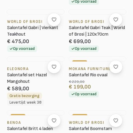
Op voorraad
WORLD OF BROSI
WORLD OF BROSI
Salontafel Gabri | Vierkant
Salontafel Gabri Teak | World
Teakhout
of Brosi | 120x70cm
€ 475,00
€ 699,00
Op voorraad
Op voorraad
-13%
ELEONORA
MOKANA FURNITURE
Salontafel set Hazel
Salontafel Rio ovaal
Mangohout
€ 229,00
€ 199,00
€ 589,00
Op voorraad
Gratis bezorging
Levertijd: week 38
-15%
-18%
BENOA
WORLD OF BROSI
Salontafel Britt 4 laden
Salontafel Boomstam