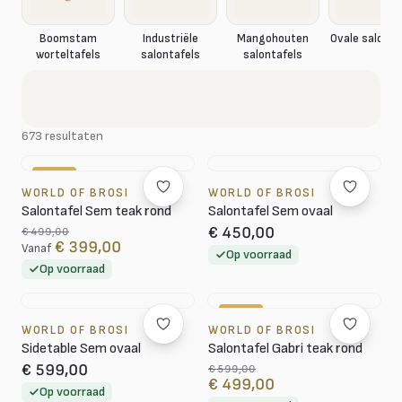
Boomstam
Industriële
Mangohouten
Ovale salonta
worteltafels
salontafels
salontafels
673 resultaten
-20%
WORLD OF BROSI
WORLD OF BROSI
Salontafel Sem teak rond
Salontafel Sem ovaal
€ 450,00
€ 499,00
€ 399,00
Vanaf
Op voorraad
Op voorraad
-17%
WORLD OF BROSI
WORLD OF BROSI
Sidetable Sem ovaal
Salontafel Gabri teak rond
€ 599,00
€ 599,00
€ 499,00
Op voorraad