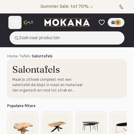
Naar de inhoud
Summer Sale: tot 70%
→
4,3
0
Zoek naar producten
Home
/
Tafels
/
Salontafels
Salontafels
Maak je zithoek compleet met een
salontafel die klopt in maat en materiaal.
Van organisch en rond tot strak en
robuust.
Populaire filters