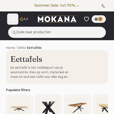
Naar de inhoud
Summer Sale: tot 70%
→
4,3
0
Zoek naar producten
Home
/
Tafels
/
Eettafels
Eettafels
De eettafel is het middelpunt van je
woonruimte. Kies op vorm, materiaal en
maat en vind een tafel voor elke dag en
ieder gezelschap.
Populaire filters