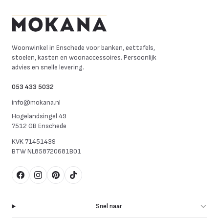
Mokana Meubelen
Woonwinkel in Enschede voor banken, eettafels,
stoelen, kasten en woonaccessoires. Persoonlijk
advies en snelle levering.
053 433 5032
info@mokana.nl
Hogelandsingel 49
7512 GB Enschede
KVK
71451439
BTW
NL858720681B01
Facebook
Instagram
Pinterest
TikTok
Snel naar