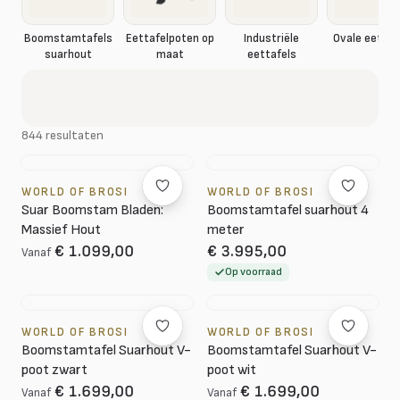
Boomstamtafels
Eettafelpoten op
Industriële
Ovale eettaf
suarhout
maat
eettafels
844 resultaten
WORLD OF BROSI
WORLD OF BROSI
Suar Boomstam Bladen:
Boomstamtafel suarhout 4
Massief Hout
meter
€ 1.099,00
€ 3.995,00
Vanaf
Op voorraad
WORLD OF BROSI
WORLD OF BROSI
Boomstamtafel Suarhout V-
Boomstamtafel Suarhout V-
poot zwart
poot wit
€ 1.699,00
€ 1.699,00
Vanaf
Vanaf