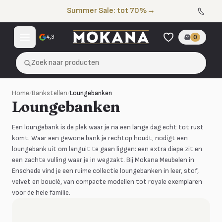
Naar de inhoud
Summer Sale: tot 70%
→
4,3
0
Zoek naar producten
Home
/
Bankstellen
/
Loungebanken
Loungebanken
Een loungebank is de plek waar je na een lange dag echt tot rust
komt. Waar een gewone bank je rechtop houdt, nodigt een
loungebank uit om languit te gaan liggen: een extra diepe zit en
een zachte vulling waar je in wegzakt. Bij Mokana Meubelen in
Enschede vind je een ruime collectie loungebanken in leer, stof,
velvet en bouclé, van compacte modellen tot royale exemplaren
voor de hele familie.