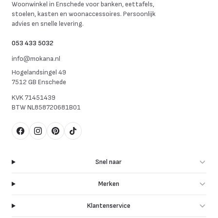
Woonwinkel in Enschede voor banken, eettafels,
stoelen, kasten en woonaccessoires. Persoonlijk
advies en snelle levering.
053 433 5032
info@mokana.nl
Hogelandsingel 49
7512 GB Enschede
KVK
71451439
BTW
NL858720681B01
Facebook
Instagram
Pinterest
TikTok
Snel naar
Merken
Klantenservice