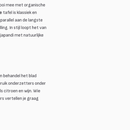
mooi mee met organische
e
tafel is klassiek en
parallel aan de langste
g. In stijl loopt het van
japandi met natuurlijke
en behandel het blad
bruik onderzetters onder
s citroen en wijn. Wie
s vertellen je graag