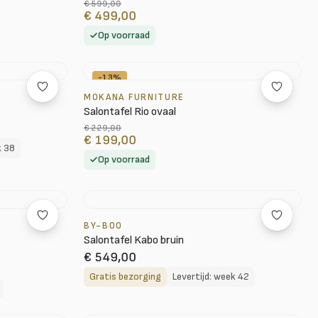
€ 599,00
€ 499,00
Op voorraad
-13%
MOKANA FURNITURE
t
Salontafel Rio ovaal
€ 229,00
€ 199,00
k 38
Op voorraad
BY-BOO
Salontafel Kabo bruin
€ 549,00
Gratis bezorging
Levertijd: week 42