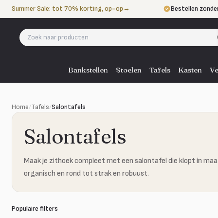
Naar de inhoud
Summer Sale: tot 70% korting, op=op
→
Bestellen zonde
Betalen in 3 ter
Eigen bezorgdie
Bankstellen
Stoelen
Tafels
Kasten
Ve
Home
/
Tafels
/
Salontafels
Salontafels
Maak je zithoek compleet met een salontafel die klopt in maa
organisch en rond tot strak en robuust.
Populaire filters