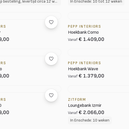
In Enschede: Op bestelling, levertijd circa 12 weken
In Enschede: 10 tot 12 weken
ORS
PEPP INTERIORS
y
Hoekbank Como
9,00
€ 1.409,00
Vanaf
ORS
PEPP INTERIORS
o
Hoekbank Wave
9,00
€ 1.379,00
Vanaf
ORS
ZITFORM
O
Loungebank Izmir
9,00
€ 2.066,00
Vanaf
In Enschede: 10 weken