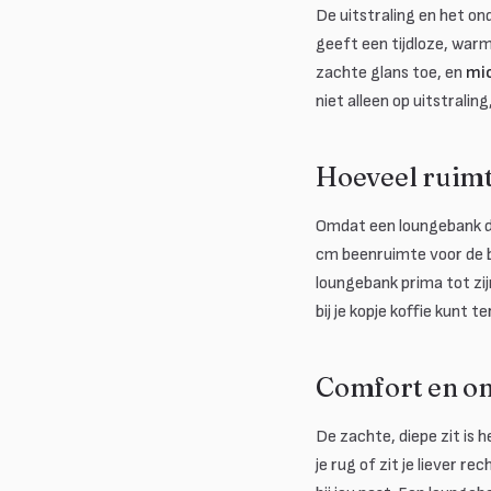
De uitstraling en het on
geeft een tijdloze, war
zachte glans toe, en
mi
niet alleen op uitstrali
Hoeveel ruimt
Omdat een loungebank di
cm beenruimte voor de b
loungebank prima tot zi
bij je kopje koffie kunt t
Comfort en o
De zachte, diepe zit is 
je rug of zit je liever 