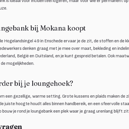
ank is ideaal voor incidenteel logeren, maar voor wie er permanent op 
uze.
ungebank bij Mokana koopt
e Hogelandsingel 49 in Enschede ervaar je de zit, de stoffen en de kl
medewerkers denken graag met je mee over maat, bekleding en indeli
derland, België en Duitsland, en je kunt gespreid betalen. Ook maatw
 de mogelijkheden.
rder bij je loungehoek?
m een gezellige, warme setting. Grote kussens en plaids maken de zi
de juiste hoogte houdt alles binnen handbereik, en een sfeervolle s
 bouw je rond je loungebank een plek waar je graag urenlang blijft zit
 vragen