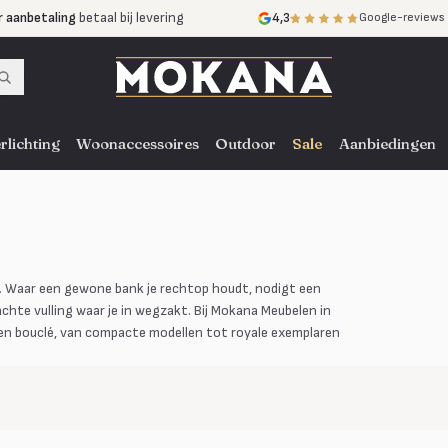
r aanbetaling
betaal bij levering
4,3
Google-reviews
mijnen
zonder rente
nst
door heel NL, BE en DE
rlichting
Woonaccessoires
Outdoor
Sale
Aanbiedingen
t. Waar een gewone bank je rechtop houdt, nodigt een
achte vulling waar je in wegzakt. Bij Mokana Meubelen in
et en bouclé, van compacte modellen tot royale exemplaren