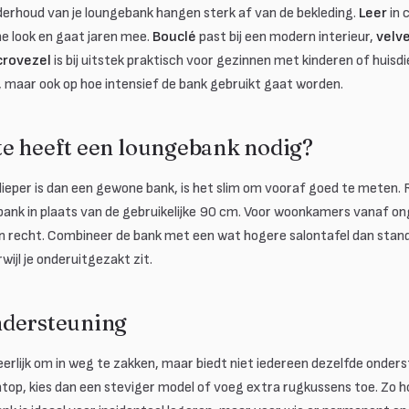
derhoud van je loungebank hangen sterk af van de bekleding.
Leer
in 
me look en gaat jaren mee.
Bouclé
past bij een modern interieur,
velv
crovezel
is bij uitstek praktisch voor gezinnen met kinderen of huisdi
ng, maar ook op hoe intensief de bank gebruikt gaat worden.
e heeft een loungebank nodig?
eper is dan een gewone bank, is het slim om vooraf goed te meten.
ank in plaats van de gebruikelijke 90 cm. Voor woonkamers vanaf o
jn recht. Combineer de bank met een wat hogere salontafel dan stand
erwijl je onderuitgezakt zit.
ndersteuning
heerlijk om in weg te zakken, maar biedt niet iedereen dezelfde onders
rechtop, kies dan een steviger model of voeg extra rugkussens toe. Zo 