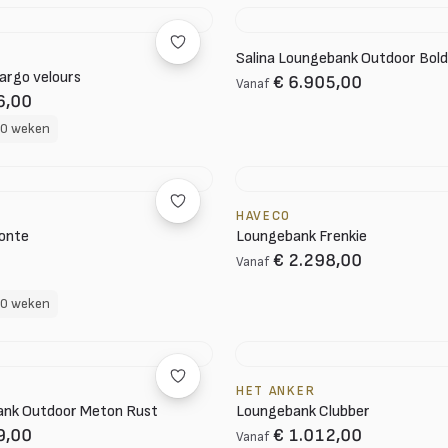
Salina Loungebank Outdoor Bold
argo velours
€ 6.905,00
Vanaf
6,00
10 weken
HAVECO
onte
Loungebank Frenkie
€ 2.298,00
Vanaf
10 weken
HET ANKER
ank Outdoor Meton Rust
Loungebank Clubber
9,00
€ 1.012,00
Vanaf