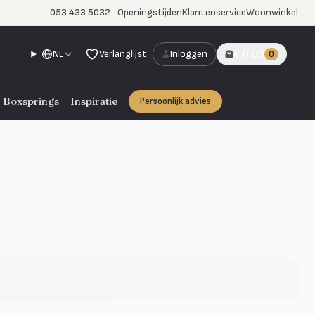
053 433 5032
Openingstijden
Klantenservice
Woonwinkel
NL
Verlanglijst
Inloggen
€ 0,00
0
Boxsprings
Inspiratie
Persoonlijk advies