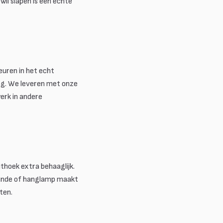
wil slapen is een echte
euren in het echt
ng. We leveren met onze
erk in andere
thoek extra behaaglijk.
taande of hanglamp maakt
ten.