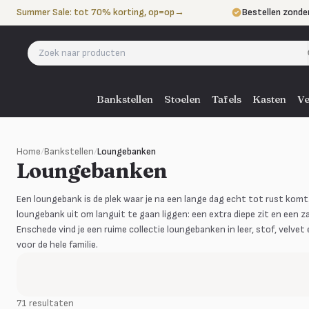
Naar de inhoud
Summer Sale: tot 70% korting, op=op
→
Bestellen zonde
Betalen in 3 ter
Eigen bezorgdie
Bankstellen
Stoelen
Tafels
Kasten
Ve
Home
/
Bankstellen
/
Loungebanken
Loungebanken
Een loungebank is de plek waar je na een lange dag echt tot rust kom
loungebank uit om languit te gaan liggen: een extra diepe zit en een z
Enschede vind je een ruime collectie loungebanken in leer, stof, velv
voor de hele familie.
71 resultaten