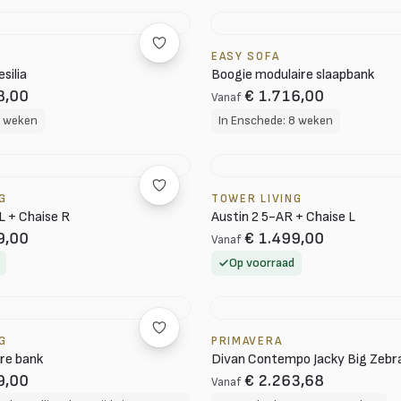
EASY SOFA
silia
Boogie modulaire slaapbank
8,00
€ 1.716,00
Vanaf
8 weken
In Enschede: 8 weken
G
TOWER LIVING
L + Chaise R
Austin 2 5-AR + Chaise L
9,00
€ 1.499,00
Vanaf
Op voorraad
G
PRIMAVERA
re bank
Divan Contempo Jacky Big Zebr
9,00
€ 2.263,68
Vanaf