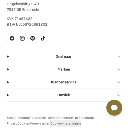
Hogelandsingel 49
7512 GB Enschede
KVK
71451439
BTW
NL858720681B01
Facebook
Instagram
Pinterest
TikTok
Snel naar
Merken
Klantenservice
Ontdek
Snelle levering
Persoonlijk advies
Showroom in Enschede
Privacy
Cookies
Voorwaarden
Cookie-instellingen