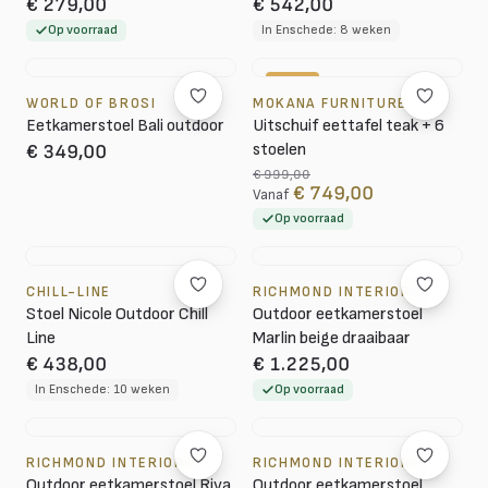
€ 279,00
€ 542,00
Op voorraad
In Enschede: 8 weken
-25%
WORLD OF BROSI
MOKANA FURNITURE
Eetkamerstoel Bali outdoor
Uitschuif eettafel teak + 6
stoelen
€ 349,00
€ 999,00
€ 749,00
Vanaf
Op voorraad
CHILL-LINE
RICHMOND INTERIORS
Stoel Nicole Outdoor Chill
Outdoor eetkamerstoel
Line
Marlin beige draaibaar
€ 438,00
€ 1.225,00
In Enschede: 10 weken
Op voorraad
RICHMOND INTERIORS
RICHMOND INTERIORS
Outdoor eetkamerstoel Riva
Outdoor eetkamerstoel