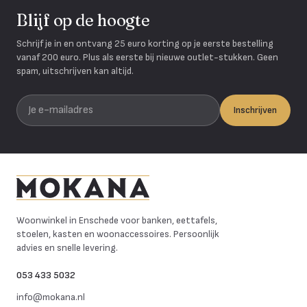
Blijf op de hoogte
Schrijf je in en ontvang 25 euro korting op je eerste bestelling
vanaf 200 euro. Plus als eerste bij nieuwe outlet-stukken. Geen
spam, uitschrijven kan altijd.
Je e-mailadres
Inschrijven
Mokana Meubelen
Woonwinkel in Enschede voor banken, eettafels,
stoelen, kasten en woonaccessoires. Persoonlijk
advies en snelle levering.
053 433 5032
info@mokana.nl