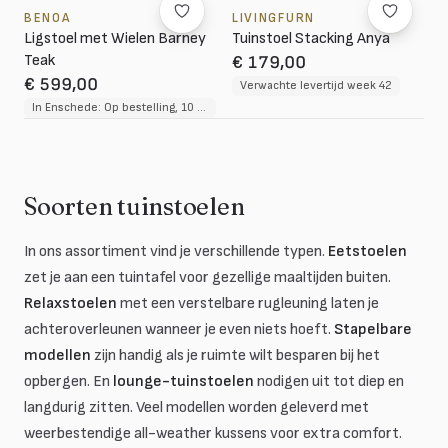
BENOA
LIVINGFURN
Ligstoel met Wielen Barney
Tuinstoel Stacking Anya
Teak
€ 179,00
€ 599,00
Verwachte levertijd week 42
In Enschede: Op bestelling, 10 tot 12 weken levertijd
Soorten tuinstoelen
In ons assortiment vind je verschillende typen.
Eetstoelen
zet je aan een tuintafel voor gezellige maaltijden buiten.
Relaxstoelen
met een verstelbare rugleuning laten je
achteroverleunen wanneer je even niets hoeft.
Stapelbare
modellen
zijn handig als je ruimte wilt besparen bij het
opbergen. En
lounge-tuinstoelen
nodigen uit tot diep en
langdurig zitten. Veel modellen worden geleverd met
weerbestendige all-weather kussens voor extra comfort.