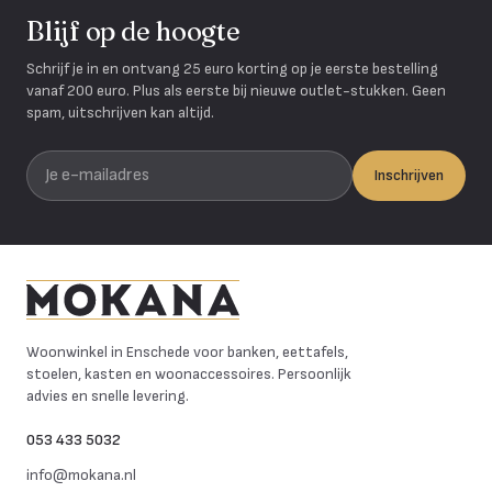
Blijf op de hoogte
Schrijf je in en ontvang 25 euro korting op je eerste bestelling
vanaf 200 euro. Plus als eerste bij nieuwe outlet-stukken. Geen
spam, uitschrijven kan altijd.
Je e-mailadres
Inschrijven
Mokana Meubelen
Woonwinkel in Enschede voor banken, eettafels,
stoelen, kasten en woonaccessoires. Persoonlijk
advies en snelle levering.
053 433 5032
info@mokana.nl