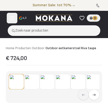
Naar de inhoud
Summer Sale: tot 70%
→
4,3
0
Zoek naar producten
Home
/
Producten
/
Outdoor
/
Outdoor eetkamerstoel Riva taupe
€ 724,00