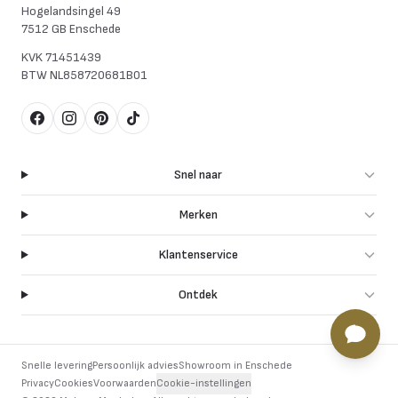
Hogelandsingel 49
7512 GB Enschede
KVK
71451439
BTW
NL858720681B01
Facebook
Instagram
Pinterest
TikTok
Snel naar
Merken
Klantenservice
Ontdek
Snelle levering
Persoonlijk advies
Showroom in Enschede
Privacy
Cookies
Voorwaarden
Cookie-instellingen