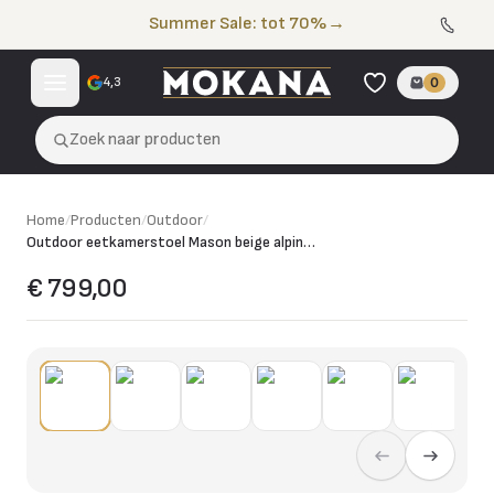
Naar de inhoud
Summer Sale: tot 70%
→
4,3
0
Zoek naar producten
Home
/
Producten
/
Outdoor
/
Outdoor eetkamerstoel Mason beige alpine draaibaar
€ 799,00