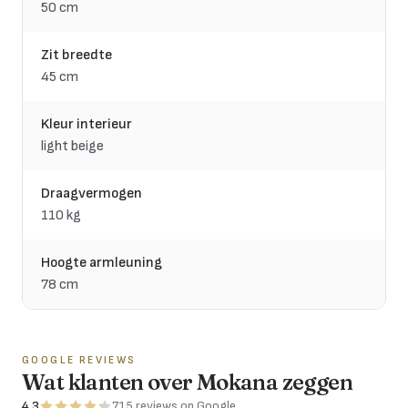
50 cm
Zit breedte
45 cm
Kleur interieur
light beige
Draagvermogen
110 kg
Hoogte armleuning
78 cm
GOOGLE REVIEWS
Wat klanten over Mokana zeggen
4,3
715
reviews
op Google