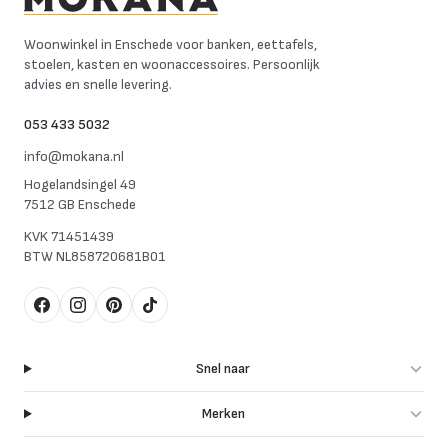
Mokana Meubelen
Woonwinkel in Enschede voor banken, eettafels,
stoelen, kasten en woonaccessoires. Persoonlijk
advies en snelle levering.
053 433 5032
info@mokana.nl
Hogelandsingel 49
7512 GB Enschede
KVK
71451439
BTW
NL858720681B01
Facebook
Instagram
Pinterest
TikTok
Snel naar
Merken