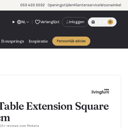
053 433 5032
Openingstijden
Klantenservice
Woonwinkel
NL
Verlanglijst
Inloggen
€ 0,00
0
Boxsprings
Inspiratie
Persoonlijk advies
 Table Extension Square
cm
715+ reviews over Mokana