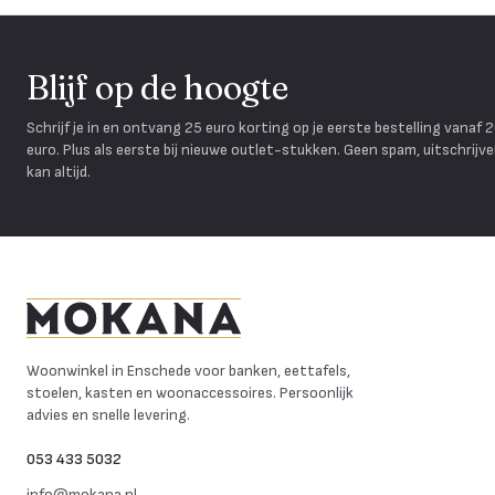
Blijf op de hoogte
Schrijf je in en ontvang 25 euro korting op je eerste bestelling vanaf 
euro. Plus als eerste bij nieuwe outlet-stukken. Geen spam, uitschrijv
kan altijd.
Mokana Meubelen
Woonwinkel in Enschede voor banken, eettafels,
stoelen, kasten en woonaccessoires. Persoonlijk
advies en snelle levering.
053 433 5032
info@mokana.nl