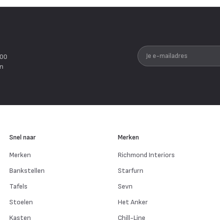
Je e-mailadres
200
en
Snel naar
Merken
Merken
Richmond Interiors
Bankstellen
Starfurn
Tafels
Sevn
Stoelen
Het Anker
Kasten
Chill-Line