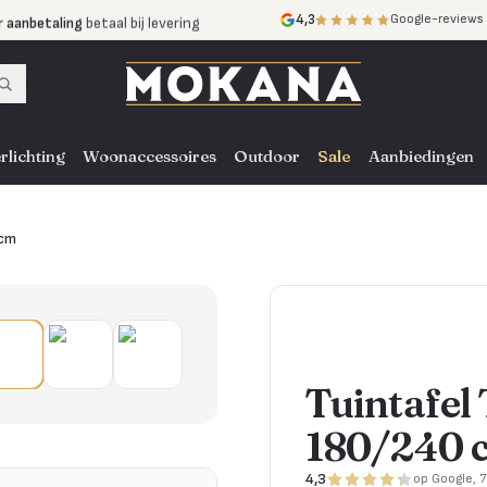
r aanbetaling
betaal bij levering
4,3
Google-reviews
mijnen
zonder rente
nst
door heel NL, BE en DE
rlichting
Woonaccessoires
Outdoor
Sale
Aanbiedingen
 cm
Tuintafel
180/240 
4,3
op Google, 