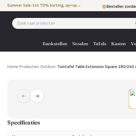
Naar de inhoud
Summer Sale: tot 70% korting, op=op
→
Bestellen zonde
Betalen in 3 ter
Eigen bezorgdie
Bankstellen
Stoelen
Tafels
Kasten
Ve
Home
/
Producten
/
Outdoor
/
Tuintafel Table Extension Square 180/240
Specificaties