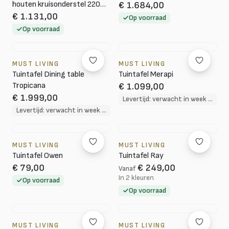
houten kruisonderstel 220
€ 1.684,00
cm
€ 1.131,00
Op voorraad
Op voorraad
MUST LIVING
MUST LIVING
Tuintafel Dining table
Tuintafel Merapi
Tropicana
€ 1.099,00
€ 1.999,00
Levertijd: verwacht in week 37
Levertijd: verwacht in week 32
MUST LIVING
MUST LIVING
Tuintafel Owen
Tuintafel Ray
€ 79,00
€ 249,00
Vanaf
In 2 kleuren
Op voorraad
Op voorraad
MUST LIVING
MUST LIVING