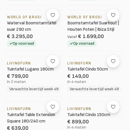
WORLD OF BROSI
WORLD OF BROSI
Waterval Boomstamtafel
Boomstamtafel Suarhout |
suar 290 cm
Houten Poten | Ibiza Stijl
€ 3.295,00
€ 1.699,00
Vanaf
Op voorraad
Op voorraad
LIVINGFURN
LIVINGFURN
Tuintafel Lugano 180cm
Tuintafel Cindo 50cm
€ 799,00
€ 149,00
In 2 maten
In 4 maten
Verwachte levertijd week 48
Verwachte levertijd week 48
LIVINGFURN
LIVINGFURN
Tuintafel Table Extension
Tuintafel Cindo 150cm
Square 180/240 cm
€ 899,00
In 4 maten
€ 639,00