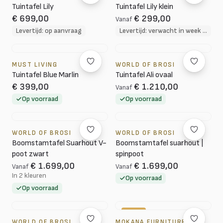
Tuintafel Lily
Tuintafel Lily klein
€ 699,00
€ 299,00
Vanaf
Levertijd: op aanvraag
Levertijd: verwacht in week 37
MUST LIVING
WORLD OF BROSI
Tuintafel Blue Marlin
Tuintafel Ali ovaal
€ 399,00
€ 1.210,00
Vanaf
Op voorraad
Op voorraad
WORLD OF BROSI
WORLD OF BROSI
Boomstamtafel Suarhout V-
Boomstamtafel suarhout |
poot zwart
spinpoot
€ 1.699,00
€ 1.699,00
Vanaf
Vanaf
In 2 kleuren
Op voorraad
Op voorraad
-25%
WORLD OF BROSI
MOKANA FURNITURE