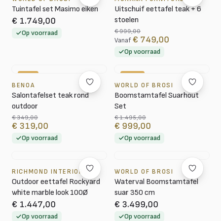
Tuintafel set Masimo eiken
Uitschuif eettafel teak + 6
stoelen
€ 1.749,00
€ 999,00
Op voorraad
€ 749,00
Vanaf
Op voorraad
-9%
-33%
BENOA
WORLD OF BROSI
Salontafelset teak rond
Boomstamtafel Suarhout
outdoor
Set
€ 349,00
€ 1.495,00
€ 319,00
€ 999,00
Op voorraad
Op voorraad
RICHMOND INTERIORS
WORLD OF BROSI
Outdoor eettafel Rockyard
Waterval Boomstamtafel
white marble look 100Ø
suar 350 cm
€ 1.447,00
€ 3.499,00
Op voorraad
Op voorraad