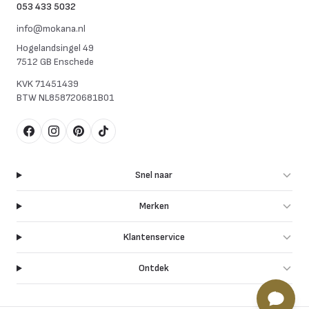
053 433 5032
info@mokana.nl
Hogelandsingel 49
7512 GB Enschede
KVK
71451439
BTW
NL858720681B01
Facebook
Instagram
Pinterest
TikTok
Snel naar
Merken
Klantenservice
Ontdek