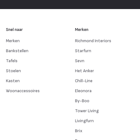
Snel naar
Merken
Merken
Richmond Interiors
Bankstellen
Starfurn
Tafels
Sevn
Stoelen
Het Anker
Kasten
Chill-Line
Woonaccessoires
Eleonora
By-Boo
Tower Living
Livingfurn
Brix