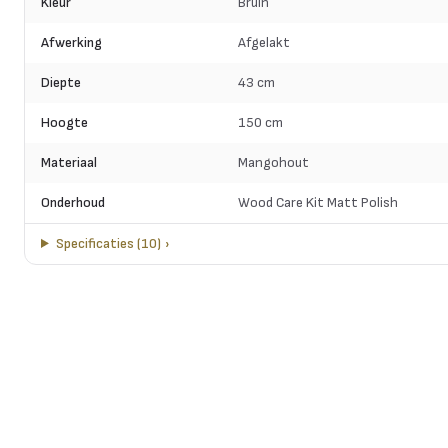
Kleur
Bruin
Afwerking
Afgelakt
Diepte
43 cm
Hoogte
150 cm
Materiaal
Mangohout
Onderhoud
Wood Care Kit Matt Polish
Specificaties
(
10
)
›