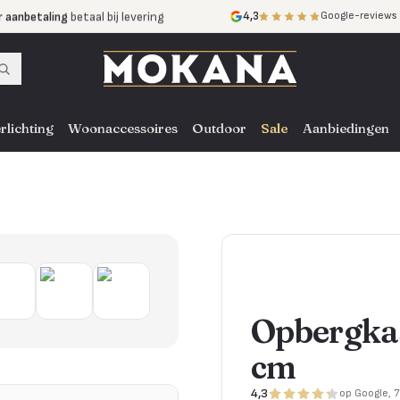
r aanbetaling
betaal bij levering
4,3
Google-reviews
mijnen
zonder rente
nst
door heel NL, BE en DE
rlichting
Woonaccessoires
Outdoor
Sale
Aanbiedingen
Opbergka
cm
4,3
op Google, 