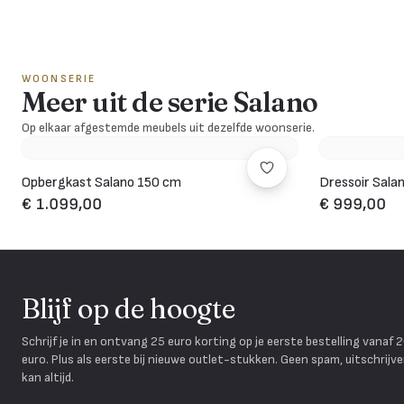
WOONSERIE
Meer uit de serie Salano
Op elkaar afgestemde meubels uit dezelfde woonserie.
Opbergkast Salano 150 cm
Dressoir Sala
€ 1.099,00
€ 999,00
Blijf op de hoogte
Schrijf je in en ontvang 25 euro korting op je eerste bestelling vanaf 
euro. Plus als eerste bij nieuwe outlet-stukken. Geen spam, uitschrijv
kan altijd.