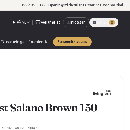
053 433 5032
Openingstijden
Klantenservice
Woonwinkel
NL
Verlanglijst
Inloggen
€ 0,00
0
Boxsprings
Inspiratie
Persoonlijk advies
st Salano Brown 150
715+ reviews over Mokana