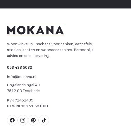
Mokana Meubelen
Woonwinkel in Enschede voor banken, eettafels,
stoelen, kasten en woonaccessoires. Persoonlijk
advies en snelle levering.
053 433 5032
info@mokana.nl
Hogelandsingel 49
7512 GB Enschede
KVK
71451439
BTW
NL858720681B01
Facebook
Instagram
Pinterest
TikTok