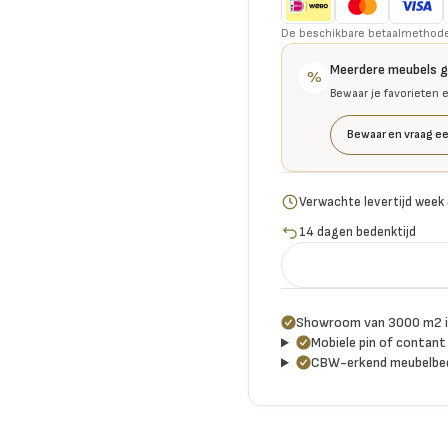
De beschikbare betaalmethoden 
Meerdere meubels 
%
Bewaar je favorieten 
Bewaar en vraag ee
Verwachte levertijd week
14 dagen bedenktijd
Showroom van 3000 m2 i
Mobiele pin of contant 
CBW-erkend meubelbed