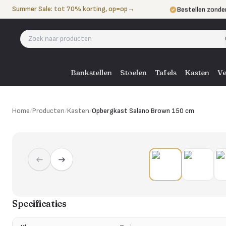
Naar de inhoud
Summer Sale: tot 70% korting, op=op
→
Bestellen zonde
Betalen in 3 ter
Eigen bezorgdie
Bankstellen
Stoelen
Tafels
Kasten
Ve
Home
/
Producten
/
Kasten
/
Opbergkast Salano Brown 150 cm
Specificaties