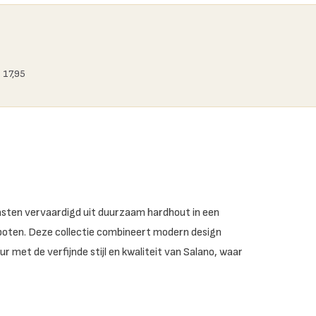
 17,95
asten vervaardigd uit duurzaam hardhout in een
 poten. Deze collectie combineert modern design
r met de verfijnde stijl en kwaliteit van Salano, waar