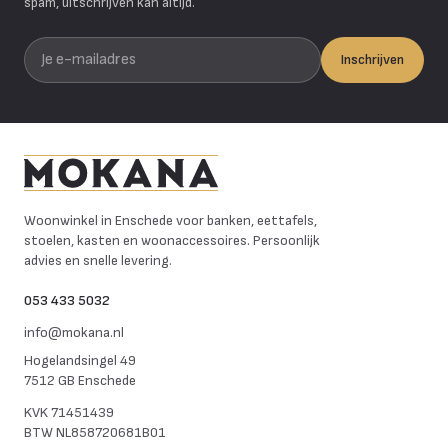
spam, uitschrijven kan altijd.
Je e-mailadres
Inschrijven
Mokana Meubelen
Woonwinkel in Enschede voor banken, eettafels,
stoelen, kasten en woonaccessoires. Persoonlijk
advies en snelle levering.
053 433 5032
info@mokana.nl
Hogelandsingel 49
7512 GB Enschede
KVK
71451439
BTW
NL858720681B01