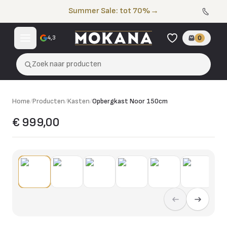
Naar de inhoud
Summer Sale: tot 70%
→
4,3
0
Zoek naar producten
Home
/
Producten
/
Kasten
/
Opbergkast Noor 150cm
€ 999,00