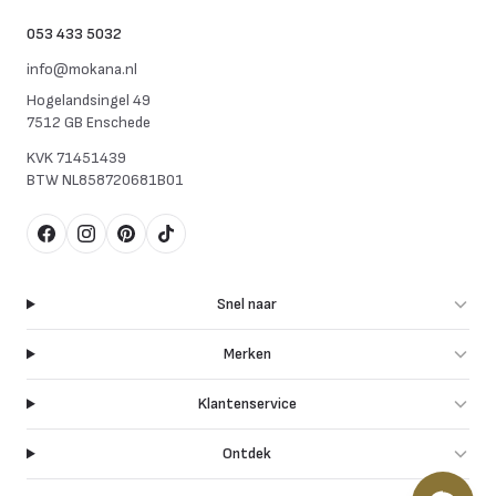
053 433 5032
info@mokana.nl
Hogelandsingel 49
7512 GB Enschede
KVK
71451439
BTW
NL858720681B01
Facebook
Instagram
Pinterest
TikTok
Snel naar
Merken
Klantenservice
Ontdek