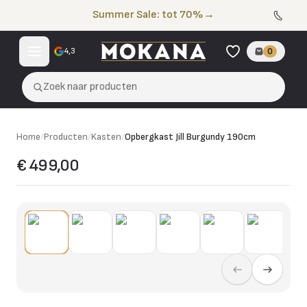
Naar de inhoud
Summer Sale: tot 70%
→
4,3
0
Zoek naar producten
Home
/
Producten
/
Kasten
/
Opbergkast Jill Burgundy 190cm
€ 499,00