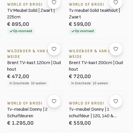
WORLD OF BROSI
WORLD OF BROSI
TV Meubel Solid | Zwart |
Tv meubel Solid teakhout |
225cm
Zwart
€ 895,00
€ 599,00
Op voorraad
Op voorraad
WILDEBOER & VAN DER
WILDEBOER & VAN DER
WEIDE
WEIDE
Brent TV-kast 120cm | Oud
Brent TV-kast 200cm | Oud
hout
hout
€ 472,00
€ 720,00
In Enschede: 10 weken
In Enschede: 10 weken
WORLD OF BROSI
WORLD OF BROSI
Tv-meubel Donny | 2
Tv-meubel Donny | 1
Schuifdeuren
schuifdeur | 120, 140 &
160cm
€ 1.295,00
€ 559,00