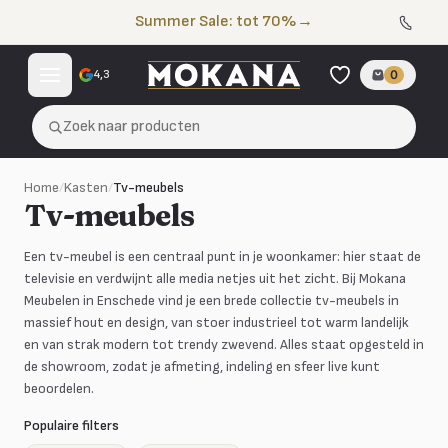
Naar de inhoud
Summer Sale: tot 70%
→
4,3
0
Zoek naar producten
Home
/
Kasten
/
Tv-meubels
Tv-meubels
Een tv-meubel is een centraal punt in je woonkamer: hier staat de
televisie en verdwijnt alle media netjes uit het zicht. Bij Mokana
Meubelen in Enschede vind je een brede collectie tv-meubels in
massief hout en design, van stoer industrieel tot warm landelijk
en van strak modern tot trendy zwevend. Alles staat opgesteld in
de showroom, zodat je afmeting, indeling en sfeer live kunt
beoordelen.
Populaire filters