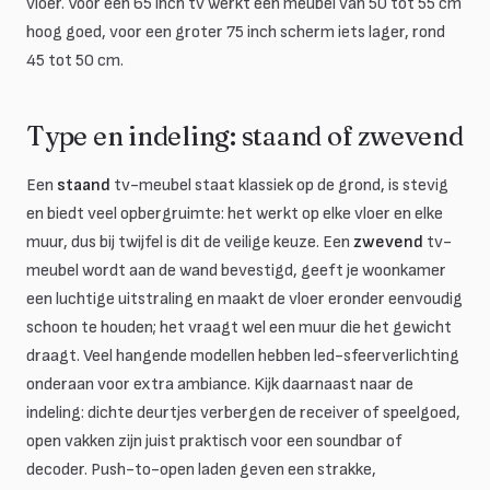
vloer. Voor een 65 inch tv werkt een meubel van 50 tot 55 cm
hoog goed, voor een groter 75 inch scherm iets lager, rond
45 tot 50 cm.
Type en indeling: staand of zwevend
Een
staand
tv-meubel staat klassiek op de grond, is stevig
en biedt veel opbergruimte: het werkt op elke vloer en elke
muur, dus bij twijfel is dit de veilige keuze. Een
zwevend
tv-
meubel wordt aan de wand bevestigd, geeft je woonkamer
een luchtige uitstraling en maakt de vloer eronder eenvoudig
schoon te houden; het vraagt wel een muur die het gewicht
draagt. Veel hangende modellen hebben led-sfeerverlichting
onderaan voor extra ambiance. Kijk daarnaast naar de
indeling: dichte deurtjes verbergen de receiver of speelgoed,
open vakken zijn juist praktisch voor een soundbar of
decoder. Push-to-open laden geven een strakke,