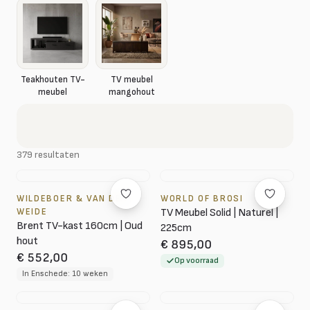
Teakhouten TV-
TV meubel
meubel
mangohout
379 resultaten
WILDEBOER & VAN DER
WORLD OF BROSI
WEIDE
TV Meubel Solid | Naturel |
Brent TV-kast 160cm | Oud
225cm
hout
€ 895,00
€ 552,00
Op voorraad
In Enschede: 10 weken