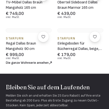
TV-Möbel Dallas Braun
Oberteil Sideboard Dallas
Mangoholz 165 cm
Braun Marmor 165 cm
€ 749,00
€ 439,00
inkl. MwSt.
inkl. MwSt.
STARFURN
STARFURN
Regal Dallas Braun
Einlegeboden für
Mangoholz 90 cm
Bücherregal Dallas, beige,
Marmoroptik, 2er-Set
€ 999,00
€ 179,00
inkl. MwSt.
inkl. MwSt.
Die ganze Wohnserie ansehen
Bleiben Sie auf dem Laufenden
Melden Sie sich an und erhalten Sie 25 Euro Rabatt auf Ihre erste
Bestellung ab 200 Euro. Plus als Erste Zugang zu neuen Outlet-
Stücken. Kein Spam, jederzeit abbestellbar.