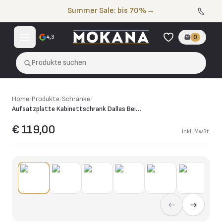
Zum Inhalt springen
Summer Sale: bis 70%
→
4,3
0
Produkte suchen
Home
/
Produkte
/
Schränke
/
Aufsatzplatte Kabinettschrank Dallas Beige Marmor
€ 119,00
inkl. MwSt.