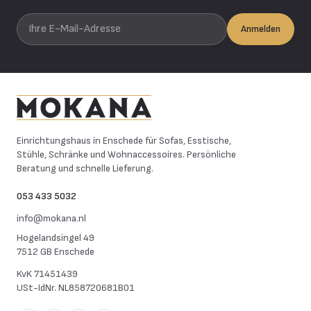
Ihre E-Mail-Adresse
Anmelden
Mokana Meubelen
Einrichtungshaus in Enschede für Sofas, Esstische,
Stühle, Schränke und Wohnaccessoires. Persönliche
Beratung und schnelle Lieferung.
053 433 5032
info@mokana.nl
Hogelandsingel 49
7512 GB Enschede
KvK
71451439
USt-IdNr.
NL858720681B01