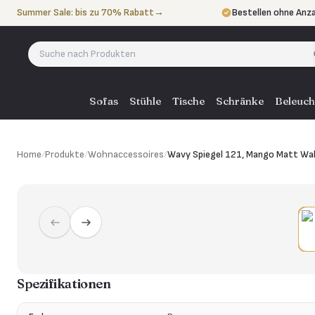
Zum Inhalt springen
Summer Sale: bis zu 70% Rabatt
→
Bestellen ohne Anz
In 3 Raten zahlen
oh
Eigener Lieferservi
Sofas
Stühle
Tische
Schränke
Beleuch
Home
/
Produkte
/
Wohnaccessoires
/
Wavy Spiegel 121, Mango Matt Wa
Spezifikationen