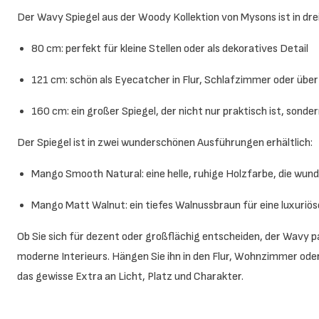
Der Wavy Spiegel aus der Woody Kollektion von Mysons ist in drei
80 cm: perfekt für kleine Stellen oder als dekoratives Detail
121 cm: schön als Eyecatcher in Flur, Schlafzimmer oder üb
160 cm: ein großer Spiegel, der nicht nur praktisch ist, sonde
Der Spiegel ist in zwei wunderschönen Ausführungen erhältlich:
Mango Smooth Natural: eine helle, ruhige Holzfarbe, die wund
Mango Matt Walnut: ein tiefes Walnussbraun für eine luxuriös
Ob Sie sich für dezent oder großflächig entscheiden, der Wavy p
moderne Interieurs. Hängen Sie ihn in den Flur, Wohnzimmer od
das gewisse Extra an Licht, Platz und Charakter.