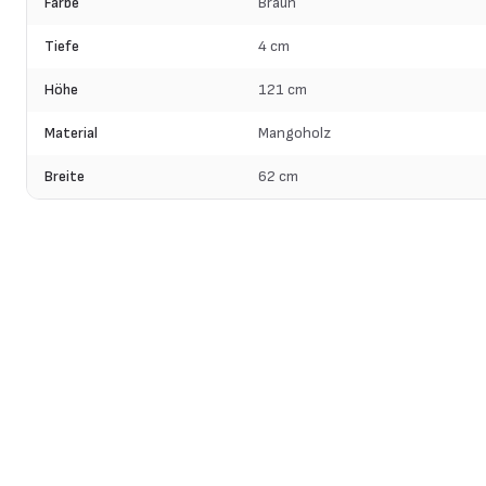
Farbe
Braun
Tiefe
4 cm
Höhe
121 cm
Material
Mangoholz
Breite
62 cm