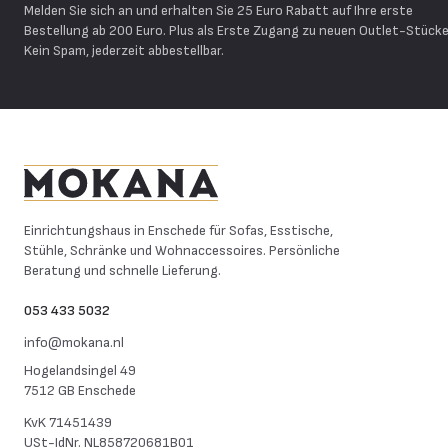
Melden Sie sich an und erhalten Sie 25 Euro Rabatt auf Ihre erste
Bestellung ab 200 Euro. Plus als Erste Zugang zu neuen Outlet-Stücke
Kein Spam, jederzeit abbestellbar.
Mokana Meubelen
Einrichtungshaus in Enschede für Sofas, Esstische,
Stühle, Schränke und Wohnaccessoires. Persönliche
Beratung und schnelle Lieferung.
053 433 5032
info@mokana.nl
Hogelandsingel 49
7512 GB Enschede
KvK
71451439
USt-IdNr.
NL858720681B01