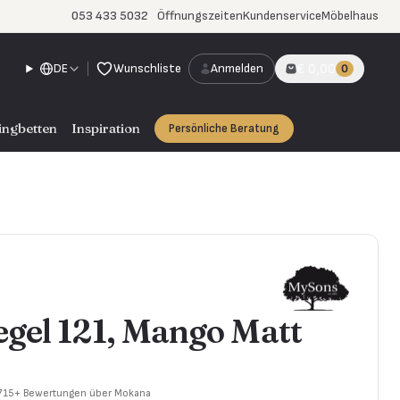
053 433 5032
Öffnungszeiten
Kundenservice
Möbelhaus
DE
Wunschliste
Anmelden
€ 0,00
0
ingbetten
Inspiration
Persönliche Beratung
gel 121, Mango Matt
 715+ Bewertungen über Mokana