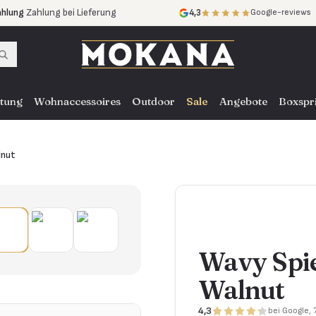
ahlung
Zahlung bei Lieferung
4,3
Google-reviews
ne Zinsen
ce
in ganz NL, BE und DE
tung
Wohnaccessoires
Outdoor
Sale
Angebote
Boxspr
lnut
Wavy Spie
Walnut
4,3
bei Google,