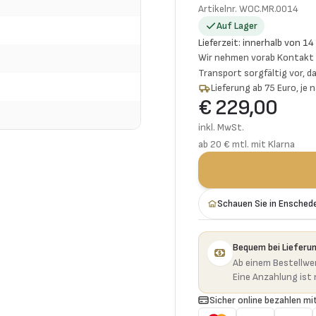
Artikelnr.
WOC.MR.0014
Auf Lager
Lieferzeit
:
innerhalb von 14
Wir nehmen vorab Kontakt f
Transport sorgfältig vor, da
Lieferung ab 75 Euro, je
€ 229,00
inkl. MwSt.
ab 20 € mtl. mit Klarna
Schauen Sie in Ensched
Bequem bei Lieferu
Ab einem Bestellwer
Eine Anzahlung ist n
Sicher online bezahlen mit