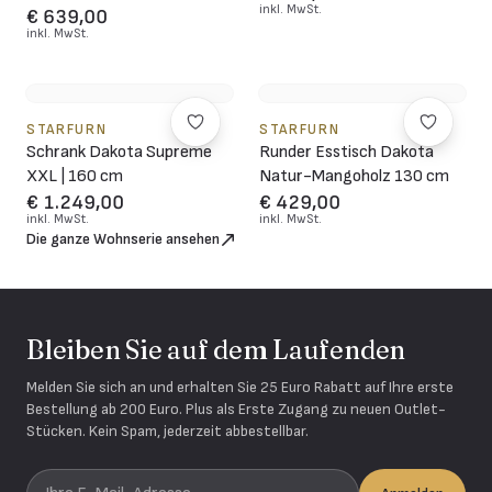
inkl. MwSt.
€ 639,00
inkl. MwSt.
STARFURN
STARFURN
Schrank Dakota Supreme
Runder Esstisch Dakota
XXL | 160 cm
Natur-Mangoholz 130 cm
€ 1.249,00
€ 429,00
inkl. MwSt.
inkl. MwSt.
Die ganze Wohnserie ansehen
Bleiben Sie auf dem Laufenden
Melden Sie sich an und erhalten Sie 25 Euro Rabatt auf Ihre erste
Bestellung ab 200 Euro. Plus als Erste Zugang zu neuen Outlet-
Stücken. Kein Spam, jederzeit abbestellbar.
Ihre E-Mail-Adresse