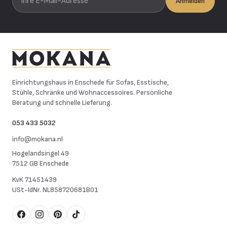
Anmelden
Mokana Meubelen
Einrichtungshaus in Enschede für Sofas, Esstische,
Stühle, Schränke und Wohnaccessoires. Persönliche
Beratung und schnelle Lieferung.
053 433 5032
info@mokana.nl
Hogelandsingel 49
7512 GB Enschede
KvK
71451439
USt-IdNr.
NL858720681B01
Facebook
Instagram
Pinterest
TikTok