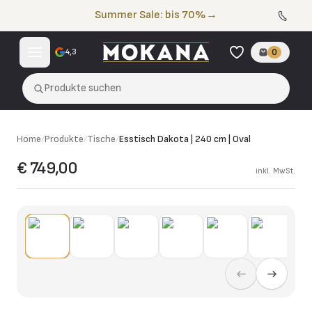
Zum Inhalt springen
Summer Sale: bis 70%
→
4,3
0
Produkte suchen
Home
/
Produkte
/
Tische
/
Esstisch Dakota | 240 cm | Oval
€ 749,00
inkl. MwSt.