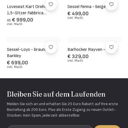
Loveseat Kart Drehsessel
Sessel Fenna - beige Vive
1,5-Sitzer Fabbrica
€ 499,00
inkl. MwSt.
Germany
€ 999,00
Ab
inkl. MwSt.
Sessel-Loys - brauner
Barhocker Rayven - braun
Barkley
€ 329,00
inkl. MwSt.
€ 699,00
inkl. MwSt.
Bleiben Sie auf dem Laufenden
Melden Sie sich an und erhalten Sie 25 Euro Rabatt auf Ihre erste
Bestellung ab 200 Euro. Plus als Erste Zugang zu neuen Outlet-
Stücken. Kein Spam, jederzeit abbestellbar.