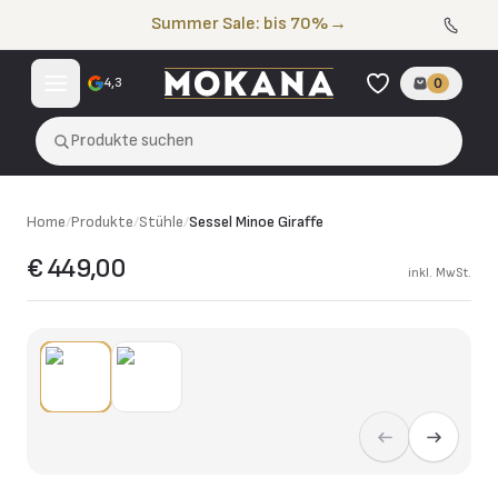
Zum Inhalt springen
Summer Sale: bis 70%
→
4,3
0
Produkte suchen
Home
/
Produkte
/
Stühle
/
Sessel Minoe Giraffe
€ 449,00
inkl. MwSt.