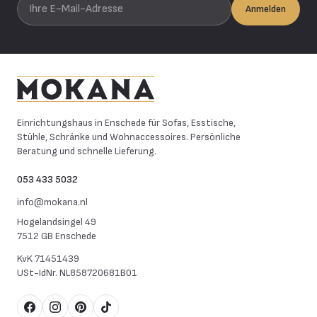
Ihre E-Mail-Adresse
Anmelden
Mokana Meubelen
Einrichtungshaus in Enschede für Sofas, Esstische,
Stühle, Schränke und Wohnaccessoires. Persönliche
Beratung und schnelle Lieferung.
053 433 5032
info@mokana.nl
Hogelandsingel 49
7512 GB Enschede
KvK
71451439
USt-IdNr.
NL858720681B01
Facebook
Instagram
Pinterest
TikTok