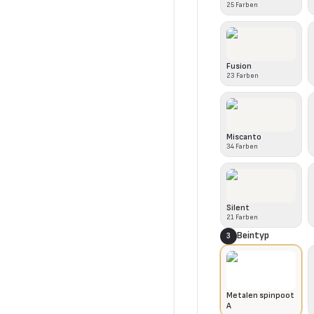
25
Farben
Fusion
23
Farben
Miscanto
34
Farben
Silent
21
Farben
Beintyp
3
Metalen spinpoot
A