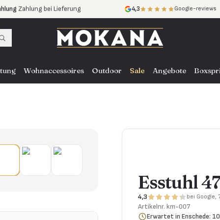
ahlung
Zahlung bei Lieferung
4,3
Google-reviews
ne Zinsen
ce
in ganz NL, BE und DE
tung
Wohnaccessoires
Outdoor
Sale
Angebote
Boxspr
Esstuhl 4
4,3
bei Google,
Artikelnr.
km-007
Erwartet in Enschede: 