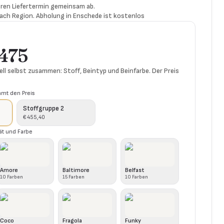
ren Liefertermin gemeinsam ab.
 nach Region. Abholung in Enschede ist kostenlos
 475
ell selbst zusammen: Stoff, Beintyp und Beinfarbe. Der Preis
mt den Preis
Stoffgruppe 2
€ 455,40
ät und Farbe
Amore
Baltimore
Belfast
10
Farben
15
Farben
10
Farben
Coco
Fragola
Funky