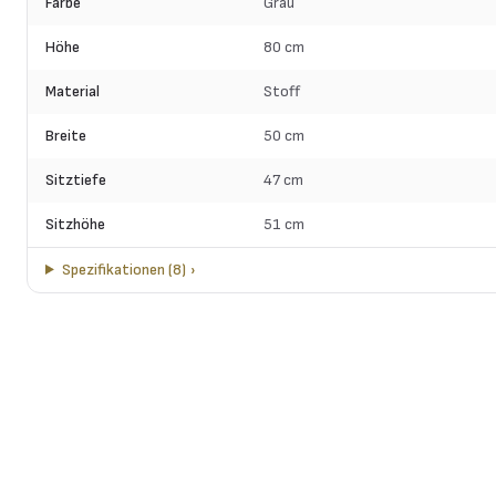
Farbe
Grau
Höhe
80 cm
Material
Stoff
Breite
50 cm
Sitztiefe
47 cm
Sitzhöhe
51 cm
Spezifikationen
(
8
)
›