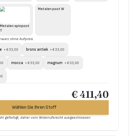
Metalen poot W
Metalen spinpoot
T
chwarz ohne Aufpreis
e
brons antiek
+
€ 33,00
+
€ 33,00
mocca
magnum
00
+
€ 33,00
+
€ 33,00
00
€ 411,40
Wählen Sie Ihren Stoff
Wahl gefertigt, daher vom Widerrufsrecht ausgeschlossen.