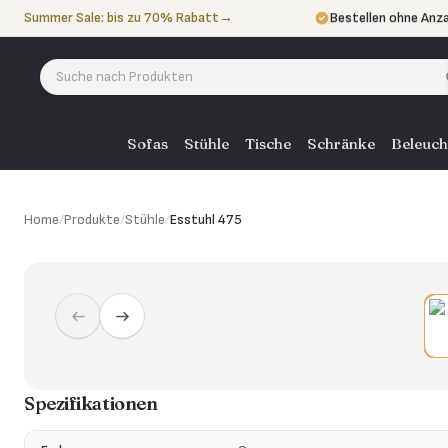
Zum Inhalt springen
Summer Sale: bis zu 70% Rabatt
→
Bestellen ohne Anz
In 3 Raten zahlen
oh
Eigener Lieferservi
Sofas
Stühle
Tische
Schränke
Beleuch
Home
/
Produkte
/
Stühle
/
Esstuhl 475
Spezifikationen