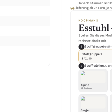
Danach stimmen wir Ih
Lieferung ab 75 Euro, je
KOOPMANS
Esstuhl
Stellen Sie dieses Mod
rechnet direkt mit.
Stoffgruppe
bestim
1
Stoffgruppe 1
€ 411,40
Stoff wählen
Qualit
2
Alpine
18
Farben
Bergen