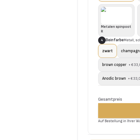
Metalen spinpoot
R
Beinfarbe
Metall, s
4
zwart
champagn
brown copper
+
€ 33,
Anodic brown
+
€ 33,
Gesamtpreis
Auf Bestellung in Ihrer 