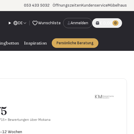
053 433 5032
Öffnungszeiten
Kundenservice
Möbelhaus
DE
Wunschliste
Anmelden
€ 0,00
0
ingbetten
Inspiration
Persönliche Beratung
75
 715+ Bewertungen über Mokana
10-12 Wochen