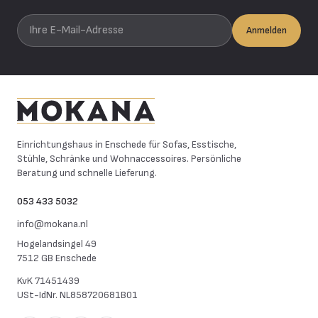
Ihre E-Mail-Adresse
Anmelden
Mokana Meubelen
Einrichtungshaus in Enschede für Sofas, Esstische,
Stühle, Schränke und Wohnaccessoires. Persönliche
Beratung und schnelle Lieferung.
053 433 5032
info@mokana.nl
Hogelandsingel 49
7512 GB Enschede
KvK
71451439
USt-IdNr.
NL858720681B01