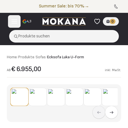
Zum Inhalt springen
Summer Sale: bis 70%
→
4,3
0
Produkte suchen
Home
/
Produkte
/
Sofas
/
Ecksofa Luka U-Form
€ 6.955,00
AB
inkl. MwSt.