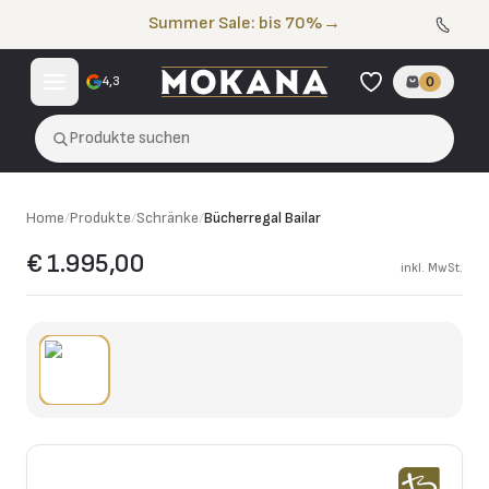
Zum Inhalt springen
Summer Sale: bis 70%
→
4,3
0
Produkte suchen
Home
/
Produkte
/
Schränke
/
Bücherregal Bailar
€ 1.995,00
inkl. MwSt.