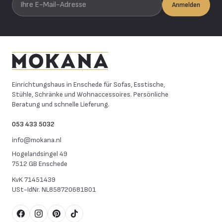
Anmelden
Mokana Meubelen
Einrichtungshaus in Enschede für Sofas, Esstische,
Stühle, Schränke und Wohnaccessoires. Persönliche
Beratung und schnelle Lieferung.
053 433 5032
info@mokana.nl
Hogelandsingel 49
7512 GB Enschede
KvK
71451439
USt-IdNr.
NL858720681B01
Facebook
Instagram
Pinterest
TikTok