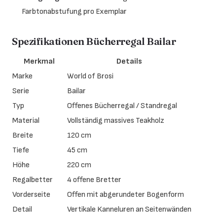
Farbtonabstufung pro Exemplar
Spezifikationen Bücherregal Bailar
Merkmal
Details
Marke
World of Brosi
Serie
Bailar
Typ
Offenes Bücherregal / Standregal
Material
Vollständig massives Teakholz
Breite
120 cm
Tiefe
45 cm
Höhe
220 cm
Regalbetter
4 offene Bretter
Vorderseite
Offen mit abgerundeter Bogenform
Detail
Vertikale Kanneluren an Seitenwänden