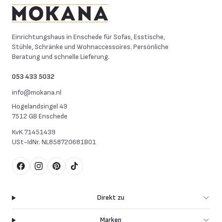
Mokana Meubelen
Einrichtungshaus in Enschede für Sofas, Esstische,
Stühle, Schränke und Wohnaccessoires. Persönliche
Beratung und schnelle Lieferung.
053 433 5032
info@mokana.nl
Hogelandsingel 49
7512 GB Enschede
KvK
71451439
USt-IdNr.
NL858720681B01
Facebook
Instagram
Pinterest
TikTok
Direkt zu
Marken