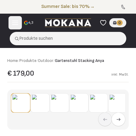
Zum Inhalt springen
Summer Sale: bis 70%
→
4,3
0
Produkte suchen
Home
/
Produkte
/
Outdoor
/
Gartenstuhl Stacking Anya
€ 179,00
inkl. MwSt.