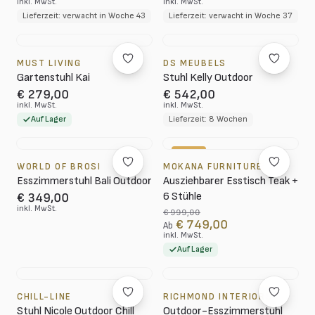
inkl. MwSt.
inkl. MwSt.
Lieferzeit: verwacht in Woche 43
Lieferzeit: verwacht in Woche 37
MUST LIVING
DS MEUBELS
Gartenstuhl Kai
Stuhl Kelly Outdoor
€ 279,00
€ 542,00
inkl. MwSt.
inkl. MwSt.
Auf Lager
Lieferzeit: 8 Wochen
-25%
WORLD OF BROSI
MOKANA FURNITURE
Esszimmerstuhl Bali Outdoor
Ausziehbarer Esstisch Teak +
6 Stühle
€ 349,00
inkl. MwSt.
€ 999,00
€ 749,00
Ab
inkl. MwSt.
Auf Lager
CHILL-LINE
RICHMOND INTERIORS
Stuhl Nicole Outdoor Chill
Outdoor-Esszimmerstuhl