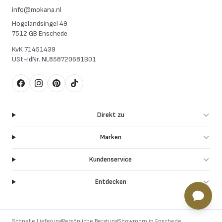
info@mokana.nl
Hogelandsingel 49
7512 GB Enschede
KvK
71451439
USt-IdNr.
NL858720681B01
Facebook
Instagram
Pinterest
TikTok
Direkt zu
Marken
Kundenservice
Entdecken
Schnelle Lieferung
Persönliche Beratung
Showroom in Enschede