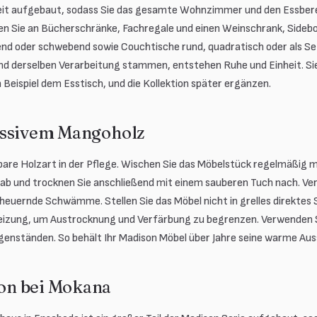
reit aufgebaut, sodass Sie das gesamte Wohnzimmer und den Essberei
en Sie an Bücherschränke, Fachregale und einen Weinschrank, Sideb
nd oder schwebend sowie Couchtische rund, quadratisch oder als Set
d derselben Verarbeitung stammen, entstehen Ruhe und Einheit. Si
Beispiel dem Esstisch, und die Kollektion später ergänzen.
assivem Mangoholz
bare Holzart in der Pflege. Wischen Sie das Möbelstück regelmäßig m
ab und trocknen Sie anschließend mit einem sauberen Tuch nach. Ve
heuernde Schwämme. Stellen Sie das Möbel nicht in grelles direktes 
Heizung, um Austrocknung und Verfärbung zu begrenzen. Verwenden 
nständen. So behält Ihr Madison Möbel über Jahre seine warme Aus
n bei Mokana