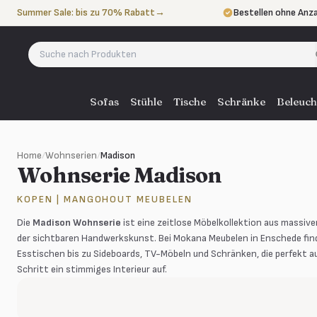
Zum Inhalt springen
Summer Sale: bis zu 70% Rabatt
→
Bestellen ohne Anz
In 3 Raten zahlen
oh
Eigener Lieferservi
Sofas
Stühle
Tische
Schränke
Beleuch
Home
/
Wohnserien
/
Madison
Wohnserie Madison
KOPEN | MANGOHOUT MEUBELEN
Die
Madison Wohnserie
ist eine zeitlose Möbelkollektion aus massi
der sichtbaren Handwerkskunst. Bei Mokana Meubelen in Enschede find
Esstischen bis zu Sideboards, TV-Möbeln und Schränken, die perfekt au
Schritt ein stimmiges Interieur auf.