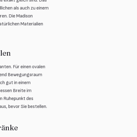
 exakt gleich sind. Das
lichen als auch zu einem
eren. Die Madison
atürlichen Materialien
len
anten. Für einen ovalen
ichend Bewegungsraum
ch gut in einem
essen Breite im
den Ruhepunkt des
s, bevor Sie bestellen.
ränke