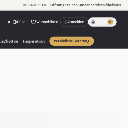
053 433 5032
Öffnungszeiten
Kundenservice
Möbelhaus
DE
Wunschliste
Anmelden
€ 0,00
0
ingbetten
Inspiration
Persönliche Beratung