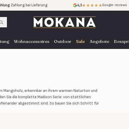
ahlung
Zahlung bei Lieferung
4,3
Google-reviews
ne Zinsen
ce
in ganz NL, BE und DE
tung
Wohnaccessoires
Outdoor
Sale
Angebote
Boxspr
vem Mangoholz, erkennbar an ihrem warmen Naturton und
en Sie die komplette Madison Serie: von stattlichen
feinander abgestimmt sind. So bauen Sie sich Schritt für