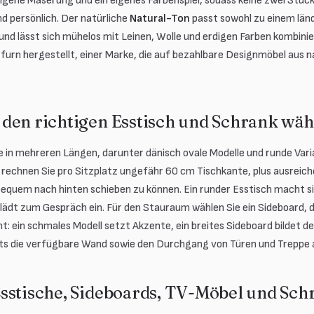
igene Maserung und ein eigenes Farbenspiel, sodass keine zwei Stücke
d persönlich. Der natürliche
Natural-Ton
passt sowohl zu einem länd
und lässt sich mühelos mit Leinen, Wolle und erdigen Farben kombini
furn hergestellt, einer Marke, die auf bezahlbare Designmöbel aus n
den richtigen Esstisch und Schrank wäh
e in mehreren Längen, darunter dänisch ovale Modelle und runde Vari
h rechnen Sie pro Sitzplatz ungefähr 60 cm Tischkante, plus ausre
bequem nach hinten schieben zu können. Ein runder Esstisch macht si
dt zum Gespräch ein. Für den Stauraum wählen Sie ein Sideboard, d
t: ein schmales Modell setzt Akzente, ein breites Sideboard bildet 
s die verfügbare Wand sowie den Durchgang von Türen und Treppe au
sstische, Sideboards, TV-Möbel und Sch