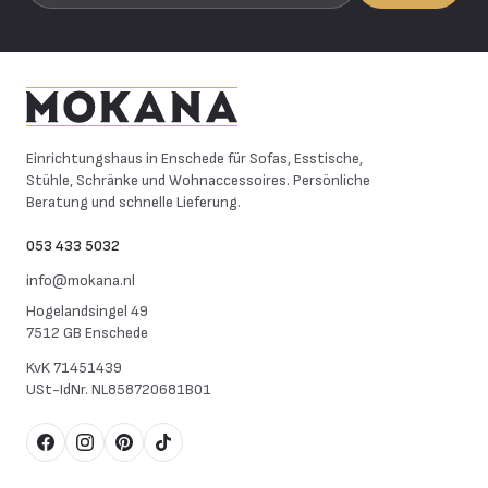
Mokana Meubelen
Einrichtungshaus in Enschede für Sofas, Esstische,
Stühle, Schränke und Wohnaccessoires. Persönliche
Beratung und schnelle Lieferung.
053 433 5032
info@mokana.nl
Hogelandsingel 49
7512 GB Enschede
KvK
71451439
USt-IdNr.
NL858720681B01
Facebook
Instagram
Pinterest
TikTok