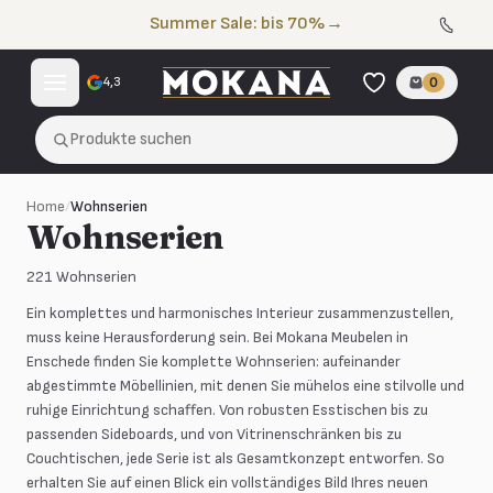
Zum Inhalt springen
Summer Sale: bis 70%
→
4,3
0
Produkte suchen
Home
/
Wohnserien
Wohnserien
221
Wohnserien
Ein komplettes und harmonisches Interieur zusammenzustellen,
muss keine Herausforderung sein. Bei Mokana Meubelen in
Enschede finden Sie komplette Wohnserien: aufeinander
abgestimmte Möbellinien, mit denen Sie mühelos eine stilvolle und
ruhige Einrichtung schaffen. Von robusten Esstischen bis zu
passenden Sideboards, und von Vitrinenschränken bis zu
Couchtischen, jede Serie ist als Gesamtkonzept entworfen. So
erhalten Sie auf einen Blick ein vollständiges Bild Ihres neuen
Alviano
Amalfi