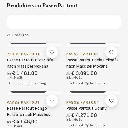
Produkte von
Passe Partout
23
Produkte
3D-KONFIGURATOR
3D-KONFIGURATOR
PASSE PARTOUT
PASSE PARTOUT
Passe Partout Bizu Sofa
Passe Partout Zola Ecksofa
nach Mass bei Mokana
nach Mass bei Mokana
€ 1.481,00
€ 3.091,00
Ab
Ab
inkl. MwSt.
inkl. MwSt.
Lieferzeit: Op bestelling
Lieferzeit: Op bestelling
3D-KONFIGURATOR
3D-KONFIGURATOR
PASSE PARTOUT
PASSE PARTOUT
Passe Partout Pongo
Passe Partout Donny
Ecksofa nach Mass bei
€ 4.271,00
Ab
inkl. MwSt.
Mokana
€ 4.648,00
Ab
Lieferzeit: Op bestelling
inkl. MwSt.