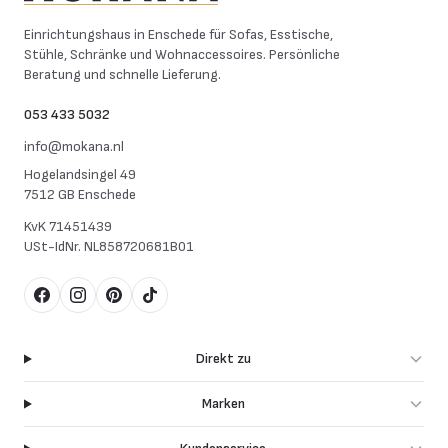
Mokana Meubelen
Einrichtungshaus in Enschede für Sofas, Esstische,
Stühle, Schränke und Wohnaccessoires. Persönliche
Beratung und schnelle Lieferung.
053 433 5032
info@mokana.nl
Hogelandsingel 49
7512 GB Enschede
KvK
71451439
USt-IdNr.
NL858720681B01
Facebook
Instagram
Pinterest
TikTok
Direkt zu
Marken