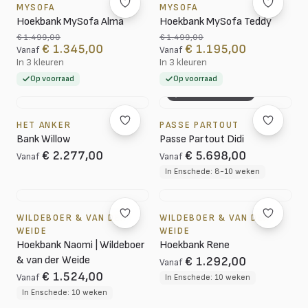
MYSOFA
MYSOFA
Hoekbank MySofa Alma
Hoekbank MySofa Teddy
€ 1.499,00
€ 1.499,00
€ 1.345,00
€ 1.195,00
Vanaf
Vanaf
In 3 kleuren
In 3 kleuren
Op voorraad
Op voorraad
3D CONFIGURATOR
HET ANKER
PASSE PARTOUT
Bank Willow
Passe Partout Didi
€ 2.277,00
€ 5.698,00
Vanaf
Vanaf
In Enschede: 8-10 weken
WILDEBOER & VAN DER
WILDEBOER & VAN DER
WEIDE
WEIDE
Hoekbank Naomi | Wildeboer
Hoekbank Rene
& van der Weide
€ 1.292,00
Vanaf
€ 1.524,00
Vanaf
In Enschede: 10 weken
In Enschede: 10 weken