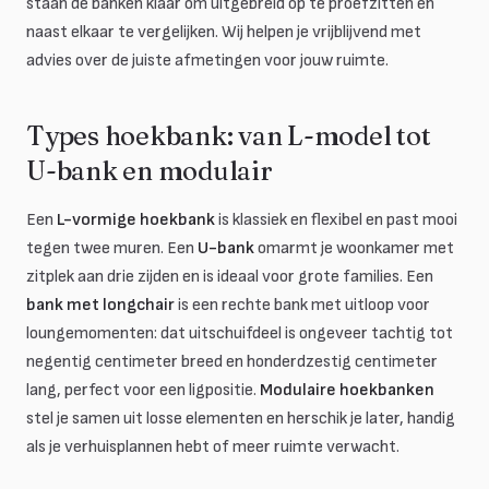
staan de banken klaar om uitgebreid op te proefzitten en
naast elkaar te vergelijken. Wij helpen je vrijblijvend met
advies over de juiste afmetingen voor jouw ruimte.
Types hoekbank: van L-model tot
U-bank en modulair
Een
L-vormige hoekbank
is klassiek en flexibel en past mooi
tegen twee muren. Een
U-bank
omarmt je woonkamer met
zitplek aan drie zijden en is ideaal voor grote families. Een
bank met longchair
is een rechte bank met uitloop voor
loungemomenten: dat uitschuifdeel is ongeveer tachtig tot
negentig centimeter breed en honderdzestig centimeter
lang, perfect voor een ligpositie.
Modulaire hoekbanken
stel je samen uit losse elementen en herschik je later, handig
als je verhuisplannen hebt of meer ruimte verwacht.