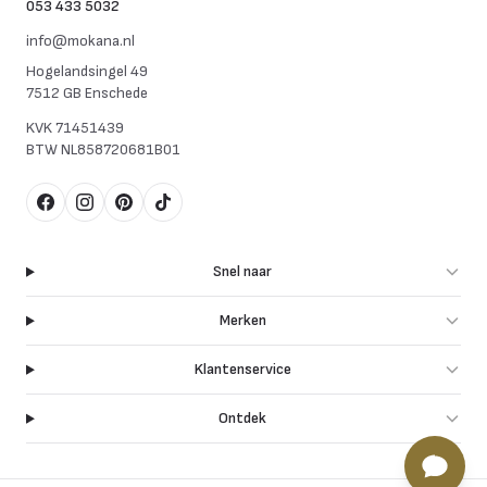
053 433 5032
info@mokana.nl
Hogelandsingel 49
7512 GB Enschede
KVK
71451439
BTW
NL858720681B01
Facebook
Instagram
Pinterest
TikTok
Snel naar
Merken
Klantenservice
Ontdek