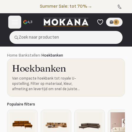
Naar de inhoud
Summer Sale: tot 70%
→
4,3
0
Zoek naar producten
Home
/
Bankstellen
/
Hoekbanken
Hoekbanken
Van compacte hoekbank tot royale U-
opstelling. Filter op materiaal, kleur,
afmeting en levertijd om snel de juiste
combinatie te vinden.
Populaire filters