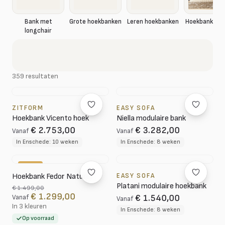
Hoekbank rib
Bank met
Grote hoekbanken
Leren hoekbanken
longchair
359 resultaten
ZITFORM
EASY SOFA
Hoekbank Vicento hoek
Niella modulaire bank
€ 2.753,00
€ 3.282,00
Vanaf
Vanaf
In Enschede: 10 weken
In Enschede: 8 weken
-13%
Hoekbank Fedor Naturel
EASY SOFA
Platani modulaire hoekbank
€ 1.499,00
€ 1.299,00
€ 1.540,00
Vanaf
Vanaf
In 3 kleuren
In Enschede: 8 weken
Op voorraad