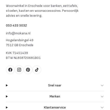
Mokana Meubelen
Woonwinkel in Enschede voor banken, eettafels,
stoelen, kasten en woonaccessoires. Persoonlijk
advies en snelle levering.
053 433 5032
info@mokana.nl
Hogelandsingel 49
7512 GB Enschede
KVK
71451439
BTW
NL858720681B01
Facebook
Instagram
Pinterest
TikTok
Snel naar
Merken
Klantenservice