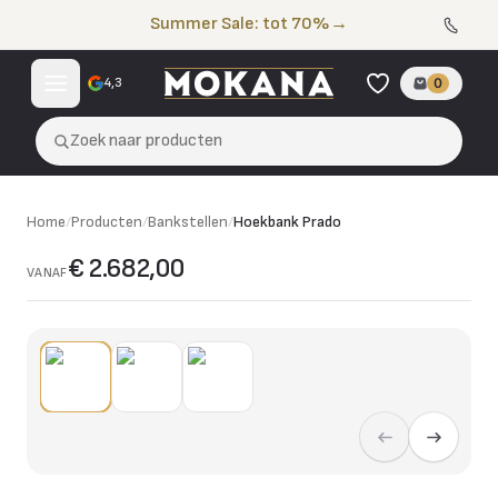
Naar de inhoud
Summer Sale: tot 70%
→
4,3
0
Zoek naar producten
Home
/
Producten
/
Bankstellen
/
Hoekbank Prado
€ 2.682,00
VANAF