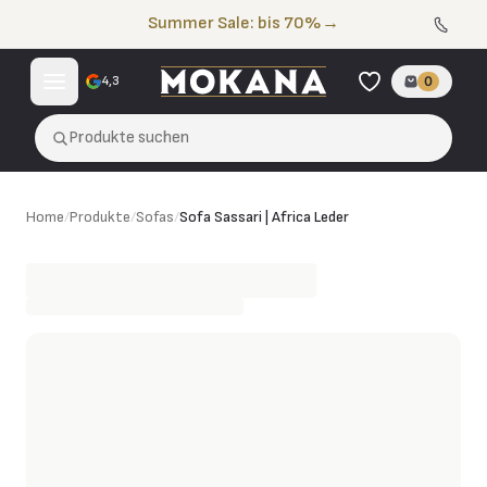
Zum Inhalt springen
Summer Sale: bis 70%
→
4,3
0
Produkte suchen
Sofa Sassari | Africa Leder
Home
/
Produkte
/
Sofas
/
Sofa Sassari | Africa Leder