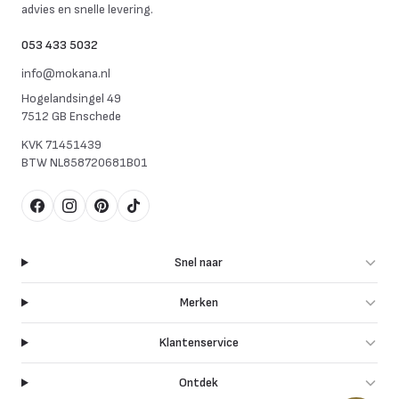
advies en snelle levering.
053 433 5032
info@mokana.nl
Hogelandsingel 49
7512 GB Enschede
KVK
71451439
BTW
NL858720681B01
Facebook
Instagram
Pinterest
TikTok
Snel naar
Merken
Klantenservice
Ontdek