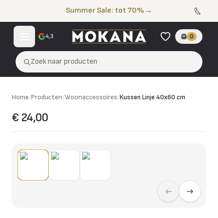
Naar de inhoud
Summer Sale: tot 70%
→
4,3
0
Zoek naar producten
Home
/
Producten
/
Woonaccessoires
/
Kussen Linje 40x60 cm
€ 24,00